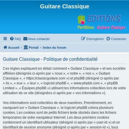
Guitare Classique
FAQ
Nous contacter
S’enregistrer
Connexion
Accueil
Portail
Index du forum
Guitare Classique - Politique de confidentialité
Ces règles expliquent en détail comment « Guitare Classique » et ses sociétés
affiliées (désignés ci-après par « nous », « notre », « nos », « Guitare
Classique », « https://classicguitare.com ») et phpBB (désigné ci-après par
« ils », « eux », « leur », « logiciel phpBB », « www.phpbb.com », « phpBB
Limited », « Équipes phpBB ») utilisent les informations collectées lors de votre
utilisation de ce site (désignées ci-après par « vos informations »).
Vos informations sont collectées de deux manières. Premièrement, en
naviguant sur « Guitare Classique », le logiciel phpBB créera plusieurs
cookies. Les cookies sont de petits fichiers texte stockés dans les fichiers
temporaires de votre navigateur Internet. Les deux premiers cookies
contiennent un identifiant utilisateur (désigné ci-après par « user-id ») et un
identifiant de session anonyme (désigné ci-après par « session-id »), tous