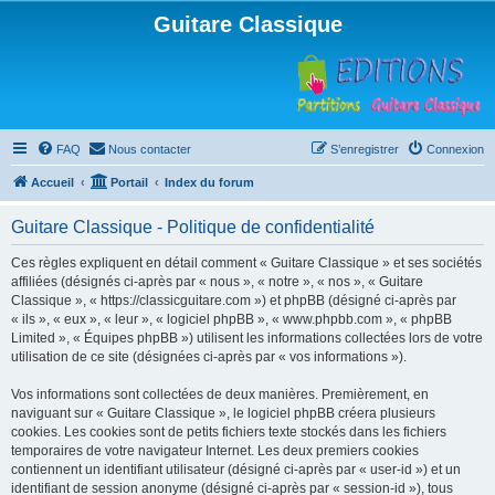
Guitare Classique
FAQ
Nous contacter
S’enregistrer
Connexion
Accueil
Portail
Index du forum
Guitare Classique - Politique de confidentialité
Ces règles expliquent en détail comment « Guitare Classique » et ses sociétés
affiliées (désignés ci-après par « nous », « notre », « nos », « Guitare
Classique », « https://classicguitare.com ») et phpBB (désigné ci-après par
« ils », « eux », « leur », « logiciel phpBB », « www.phpbb.com », « phpBB
Limited », « Équipes phpBB ») utilisent les informations collectées lors de votre
utilisation de ce site (désignées ci-après par « vos informations »).
Vos informations sont collectées de deux manières. Premièrement, en
naviguant sur « Guitare Classique », le logiciel phpBB créera plusieurs
cookies. Les cookies sont de petits fichiers texte stockés dans les fichiers
temporaires de votre navigateur Internet. Les deux premiers cookies
contiennent un identifiant utilisateur (désigné ci-après par « user-id ») et un
identifiant de session anonyme (désigné ci-après par « session-id »), tous