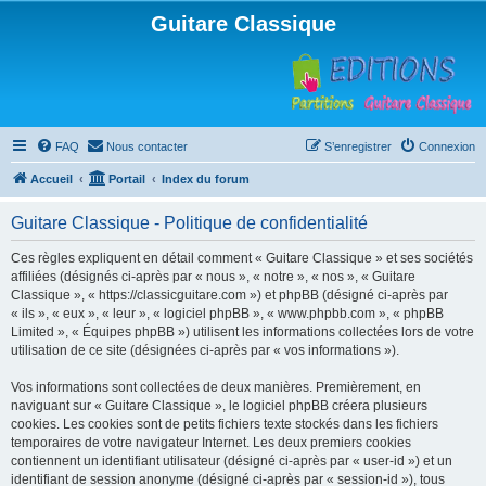
Guitare Classique
FAQ
Nous contacter
S’enregistrer
Connexion
Accueil
Portail
Index du forum
Guitare Classique - Politique de confidentialité
Ces règles expliquent en détail comment « Guitare Classique » et ses sociétés
affiliées (désignés ci-après par « nous », « notre », « nos », « Guitare
Classique », « https://classicguitare.com ») et phpBB (désigné ci-après par
« ils », « eux », « leur », « logiciel phpBB », « www.phpbb.com », « phpBB
Limited », « Équipes phpBB ») utilisent les informations collectées lors de votre
utilisation de ce site (désignées ci-après par « vos informations »).
Vos informations sont collectées de deux manières. Premièrement, en
naviguant sur « Guitare Classique », le logiciel phpBB créera plusieurs
cookies. Les cookies sont de petits fichiers texte stockés dans les fichiers
temporaires de votre navigateur Internet. Les deux premiers cookies
contiennent un identifiant utilisateur (désigné ci-après par « user-id ») et un
identifiant de session anonyme (désigné ci-après par « session-id »), tous