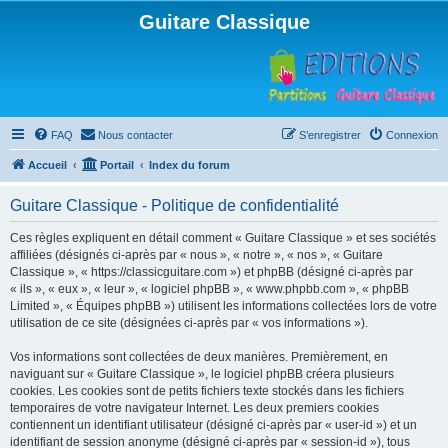
Guitare Classique
FAQ
Nous contacter
S’enregistrer
Connexion
Accueil
Portail
Index du forum
Guitare Classique - Politique de confidentialité
Ces règles expliquent en détail comment « Guitare Classique » et ses sociétés
affiliées (désignés ci-après par « nous », « notre », « nos », « Guitare
Classique », « https://classicguitare.com ») et phpBB (désigné ci-après par
« ils », « eux », « leur », « logiciel phpBB », « www.phpbb.com », « phpBB
Limited », « Équipes phpBB ») utilisent les informations collectées lors de votre
utilisation de ce site (désignées ci-après par « vos informations »).
Vos informations sont collectées de deux manières. Premièrement, en
naviguant sur « Guitare Classique », le logiciel phpBB créera plusieurs
cookies. Les cookies sont de petits fichiers texte stockés dans les fichiers
temporaires de votre navigateur Internet. Les deux premiers cookies
contiennent un identifiant utilisateur (désigné ci-après par « user-id ») et un
identifiant de session anonyme (désigné ci-après par « session-id »), tous