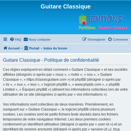
Guitare Classique
FAQ
Nous contacter
S’enregistrer
Connexion
Accueil
Portail
Index du forum
Guitare Classique - Politique de confidentialité
Ces règles expliquent en détail comment « Guitare Classique » et ses sociétés
affiliées (désignés ci-après par « nous », « notre », « nos », « Guitare
Classique », « https://classicguitare.com ») et phpBB (désigné ci-après par
« ils », « eux », « leur », « logiciel phpBB », « www.phpbb.com », « phpBB
Limited », « Équipes phpBB ») utilisent les informations collectées lors de votre
utilisation de ce site (désignées ci-après par « vos informations »).
Vos informations sont collectées de deux manières. Premièrement, en
naviguant sur « Guitare Classique », le logiciel phpBB créera plusieurs
cookies. Les cookies sont de petits fichiers texte stockés dans les fichiers
temporaires de votre navigateur Internet. Les deux premiers cookies
contiennent un identifiant utilisateur (désigné ci-après par « user-id ») et un
identifiant de session anonyme (désigné ci-après par « session-id »), tous