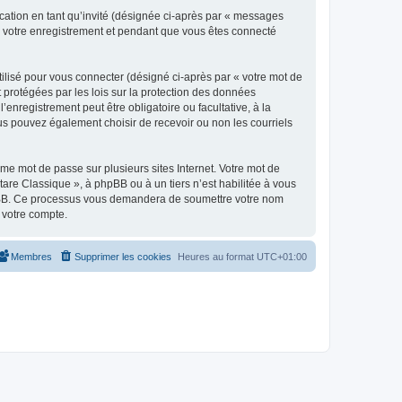
ication en tant qu’invité (désignée ci-après par « messages
ès votre enregistrement et pendant que vous êtes connecté
ilisé pour vous connecter (désigné ci-après par « votre mot de
t protégées par les lois sur la protection des données
enregistrement peut être obligatoire ou facultative, à la
us pouvez également choisir de recevoir ou non les courriels
e mot de passe sur plusieurs sites Internet. Votre mot de
are Classique », à phpBB ou à un tiers n’est habilitée à vous
 phpBB. Ce processus vous demandera de soumettre votre nom
 votre compte.
Membres
Supprimer les cookies
Heures au format
UTC+01:00