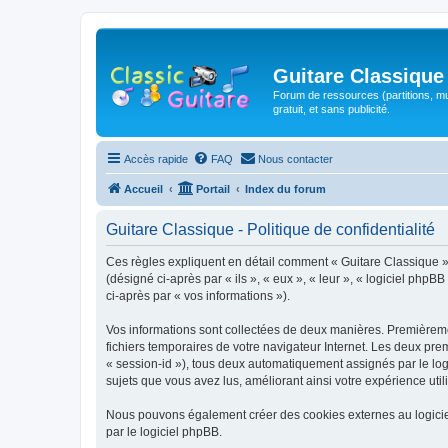
Guitare Classique
Forum de ressources (partitions, mu
gratuit, et sans publicité.
Accès rapide
FAQ
Nous contacter
Accueil
Portail
Index du forum
Guitare Classique - Politique de confidentialité
Ces règles expliquent en détail comment « Guitare Classique » et
(désigné ci-après par « ils », « eux », « leur », « logiciel php
ci-après par « vos informations »).
Vos informations sont collectées de deux manières. Premièrement
fichiers temporaires de votre navigateur Internet. Les deux prem
« session-id »), tous deux automatiquement assignés par le logi
sujets que vous avez lus, améliorant ainsi votre expérience utili
Nous pouvons également créer des cookies externes au logicie
par le logiciel phpBB.