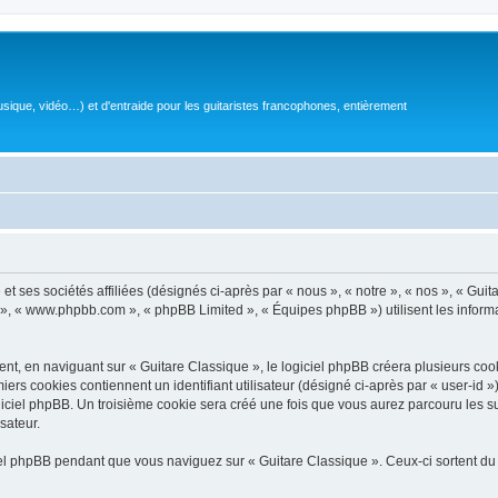
sique, vidéo…) et d'entraide pour les guitaristes francophones, entièrement
 ses sociétés affiliées (désignés ci-après par « nous », « notre », « nos », « Guit
BB », « www.phpbb.com », « phpBB Limited », « Équipes phpBB ») utilisent les informat
, en naviguant sur « Guitare Classique », le logiciel phpBB créera plusieurs cookie
iers cookies contiennent un identifiant utilisateur (désigné ci-après par « user-id 
ciel phpBB. Un troisième cookie sera créé une fois que vous aurez parcouru les suj
sateur.
l phpBB pendant que vous naviguez sur « Guitare Classique ». Ceux-ci sortent du