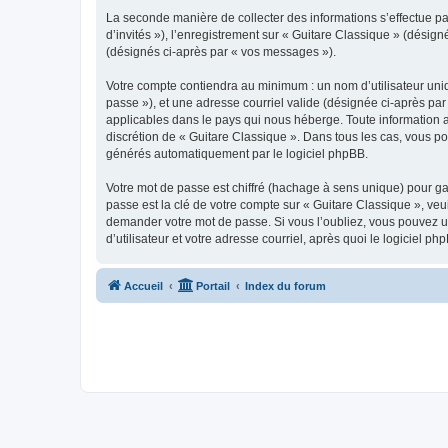
La seconde manière de collecter des informations s’effectue par
d’invités »), l’enregistrement sur « Guitare Classique » (dési
(désignés ci-après par « vos messages »).
Votre compte contiendra au minimum : un nom d’utilisateur uniq
passe »), et une adresse courriel valide (désignée ci-après par
applicables dans le pays qui nous héberge. Toute information au
discrétion de « Guitare Classique ». Dans tous les cas, vous p
générés automatiquement par le logiciel phpBB.
Votre mot de passe est chiffré (hachage à sens unique) pour ga
passe est la clé de votre compte sur « Guitare Classique », veu
demander votre mot de passe. Si vous l’oubliez, vous pouvez ut
d’utilisateur et votre adresse courriel, après quoi le logicie
Accueil
Portail
Index du forum