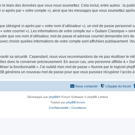
 le biais des données que vous nous soumettez. Cela inclut, entre autres : la publ
gné ci-après par « votre compte »), ainsi que les messages que vous soumettez apr
ue (désigné ci-après par « votre nom d’utilisateur »), un mot de passe personnel ut
 « votre courriel »). Les informations de votre compte sur « Guitare Classique » son
tre que vos nom d’utilisateur, mot de passe et adresse courriel demandée lors de l’
ouvez choisir quelles informations de votre compte sont affichées publiquement. Vo
rantir sa sécurité. Cependant, nous vous recommandons de ne pas réutiliser le mêm
illez donc le conserver précieusement. En aucun cas, une personne affiliée à « Guit
iliser la fonctionnalité « J’ai oublié mon mot de passe » fournie par le logiciel
l phpBB générera un nouveau mot de passe pour que vous puissiez récupérer l’accès à
Nous contacter
L’équipe du forum
Développé par
phpBB
® Forum Software © phpBB Limited
Traduit par
phpBB-fr.com
Confidentialité
|
Conditions