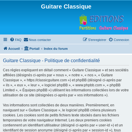
Guitare Classique
FAQ
Nous contacter
S’enregistrer
Connexion
Accueil
Portail
Index du forum
Guitare Classique - Politique de confidentialité
Ces règles expliquent en détail comment « Guitare Classique » et ses sociétés
affiliées (désignés ci-après par « nous », « notre », « nos », « Guitare
Classique », « https://classicguitare.com ») et phpBB (désigné ci-après par
« ils », « eux », « leur », « logiciel phpBB », « www.phpbb.com », « phpBB
Limited », « Équipes phpBB ») utilisent les informations collectées lors de votre
utilisation de ce site (désignées ci-après par « vos informations »).
Vos informations sont collectées de deux manières. Premièrement, en
naviguant sur « Guitare Classique », le logiciel phpBB créera plusieurs
cookies. Les cookies sont de petits fichiers texte stockés dans les fichiers
temporaires de votre navigateur Internet. Les deux premiers cookies
contiennent un identifiant utilisateur (désigné ci-après par « user-id ») et un
identifiant de session anonyme (désigné ci-après par « session-id »), tous