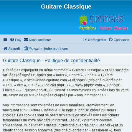
Guitare Classique
FAQ
Nous contacter
S’enregistrer
Connexion
Accueil
Portail
Index du forum
Guitare Classique - Politique de confidentialité
Ces règles expliquent en détail comment « Guitare Classique » et ses sociétés
affiliées (désignés ci-après par « nous », « notre », « nos », « Guitare
Classique », « https://classicguitare.com ») et phpBB (désigné ci-après par
« ils », « eux », « leur », « logiciel phpBB », « www.phpbb.com », « phpBB
Limited », « Équipes phpBB ») utilisent les informations collectées lors de votre
utilisation de ce site (désignées ci-après par « vos informations »).
Vos informations sont collectées de deux manières. Premièrement, en
naviguant sur « Guitare Classique », le logiciel phpBB créera plusieurs
cookies. Les cookies sont de petits fichiers texte stockés dans les fichiers
temporaires de votre navigateur Internet. Les deux premiers cookies
contiennent un identifiant utilisateur (désigné ci-après par « user-id ») et un
identifiant de session anonyme (désigné ci-après par « session-id »), tous