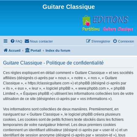
Guitare Classique
FAQ
Nous contacter
S’enregistrer
Connexion
Accueil
Portail
Index du forum
Guitare Classique - Politique de confidentialité
Ces règles expliquent en détail comment « Guitare Classique » et ses sociétés
affiliées (désignés ci-après par « nous », « notre », « nos », « Guitare
Classique », « https://classicguitare.com ») et phpBB (désigné ci-après par
« ils », « eux », « leur », « logiciel phpBB », « www.phpbb.com », « phpBB
Limited », « Équipes phpBB ») utilisent les informations collectées lors de votre
utilisation de ce site (désignées ci-après par « vos informations »).
Vos informations sont collectées de deux manières. Premièrement, en
naviguant sur « Guitare Classique », le logiciel phpBB créera plusieurs
cookies. Les cookies sont de petits fichiers texte stockés dans les fichiers
temporaires de votre navigateur Internet. Les deux premiers cookies
contiennent un identifiant utilisateur (désigné ci-après par « user-id ») et un
identifiant de session anonyme (désigné ci-après par « session-id »), tous