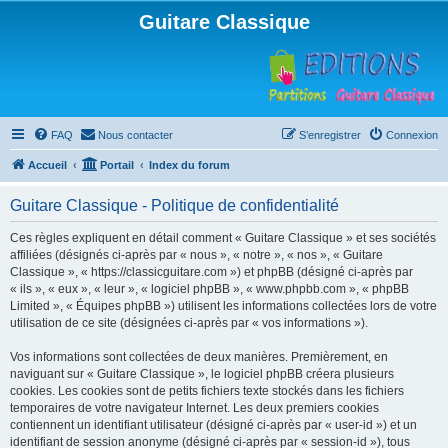
Guitare Classique
FAQ
Nous contacter
S’enregistrer
Connexion
Accueil
Portail
Index du forum
Guitare Classique - Politique de confidentialité
Ces règles expliquent en détail comment « Guitare Classique » et ses sociétés
affiliées (désignés ci-après par « nous », « notre », « nos », « Guitare
Classique », « https://classicguitare.com ») et phpBB (désigné ci-après par
« ils », « eux », « leur », « logiciel phpBB », « www.phpbb.com », « phpBB
Limited », « Équipes phpBB ») utilisent les informations collectées lors de votre
utilisation de ce site (désignées ci-après par « vos informations »).
Vos informations sont collectées de deux manières. Premièrement, en
naviguant sur « Guitare Classique », le logiciel phpBB créera plusieurs
cookies. Les cookies sont de petits fichiers texte stockés dans les fichiers
temporaires de votre navigateur Internet. Les deux premiers cookies
contiennent un identifiant utilisateur (désigné ci-après par « user-id ») et un
identifiant de session anonyme (désigné ci-après par « session-id »), tous