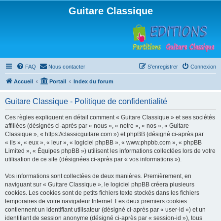
Guitare Classique
FAQ
Nous contacter
S’enregistrer
Connexion
Accueil
Portail
Index du forum
Guitare Classique - Politique de confidentialité
Ces règles expliquent en détail comment « Guitare Classique » et ses sociétés
affiliées (désignés ci-après par « nous », « notre », « nos », « Guitare
Classique », « https://classicguitare.com ») et phpBB (désigné ci-après par
« ils », « eux », « leur », « logiciel phpBB », « www.phpbb.com », « phpBB
Limited », « Équipes phpBB ») utilisent les informations collectées lors de votre
utilisation de ce site (désignées ci-après par « vos informations »).
Vos informations sont collectées de deux manières. Premièrement, en
naviguant sur « Guitare Classique », le logiciel phpBB créera plusieurs
cookies. Les cookies sont de petits fichiers texte stockés dans les fichiers
temporaires de votre navigateur Internet. Les deux premiers cookies
contiennent un identifiant utilisateur (désigné ci-après par « user-id ») et un
identifiant de session anonyme (désigné ci-après par « session-id »), tous