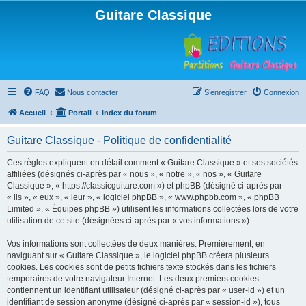
Guitare Classique
FAQ
Nous contacter
S’enregistrer
Connexion
Accueil
Portail
Index du forum
Guitare Classique - Politique de confidentialité
Ces règles expliquent en détail comment « Guitare Classique » et ses sociétés
affiliées (désignés ci-après par « nous », « notre », « nos », « Guitare
Classique », « https://classicguitare.com ») et phpBB (désigné ci-après par
« ils », « eux », « leur », « logiciel phpBB », « www.phpbb.com », « phpBB
Limited », « Équipes phpBB ») utilisent les informations collectées lors de votre
utilisation de ce site (désignées ci-après par « vos informations »).
Vos informations sont collectées de deux manières. Premièrement, en
naviguant sur « Guitare Classique », le logiciel phpBB créera plusieurs
cookies. Les cookies sont de petits fichiers texte stockés dans les fichiers
temporaires de votre navigateur Internet. Les deux premiers cookies
contiennent un identifiant utilisateur (désigné ci-après par « user-id ») et un
identifiant de session anonyme (désigné ci-après par « session-id »), tous