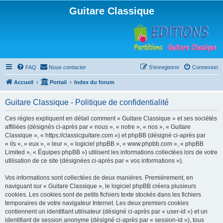
Guitare Classique
FAQ
Nous contacter
S’enregistrer
Connexion
Accueil
Portail
Index du forum
Guitare Classique - Politique de confidentialité
Ces règles expliquent en détail comment « Guitare Classique » et ses sociétés
affiliées (désignés ci-après par « nous », « notre », « nos », « Guitare
Classique », « https://classicguitare.com ») et phpBB (désigné ci-après par
« ils », « eux », « leur », « logiciel phpBB », « www.phpbb.com », « phpBB
Limited », « Équipes phpBB ») utilisent les informations collectées lors de votre
utilisation de ce site (désignées ci-après par « vos informations »).
Vos informations sont collectées de deux manières. Premièrement, en
naviguant sur « Guitare Classique », le logiciel phpBB créera plusieurs
cookies. Les cookies sont de petits fichiers texte stockés dans les fichiers
temporaires de votre navigateur Internet. Les deux premiers cookies
contiennent un identifiant utilisateur (désigné ci-après par « user-id ») et un
identifiant de session anonyme (désigné ci-après par « session-id »), tous