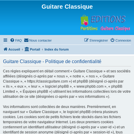
Guitare Classique
FAQ
Nous contacter
S’enregistrer
Connexion
Accueil
Portail
Index du forum
Guitare Classique - Politique de confidentialité
Ces règles expliquent en détail comment « Guitare Classique » et ses sociétés
affiliées (désignés ci-après par « nous », « notre », « nos », « Guitare
Classique », « https://classicguitare.com ») et phpBB (désigné ci-après par
« ils », « eux », « leur », « logiciel phpBB », « www.phpbb.com », « phpBB
Limited », « Équipes phpBB ») utilisent les informations collectées lors de votre
utilisation de ce site (désignées ci-après par « vos informations »).
Vos informations sont collectées de deux manières. Premièrement, en
naviguant sur « Guitare Classique », le logiciel phpBB créera plusieurs
cookies. Les cookies sont de petits fichiers texte stockés dans les fichiers
temporaires de votre navigateur Internet. Les deux premiers cookies
contiennent un identifiant utilisateur (désigné ci-après par « user-id ») et un
identifiant de session anonyme (désigné ci-après par « session-id »), tous