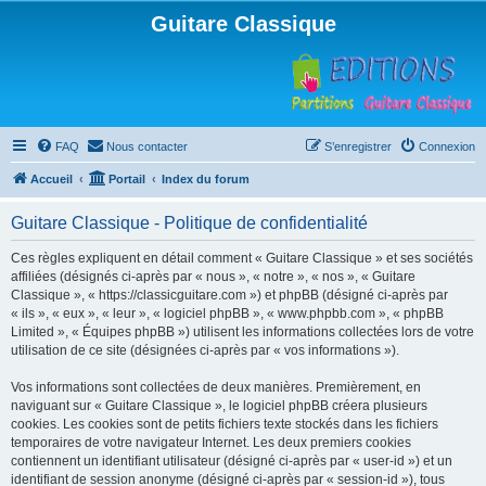
Guitare Classique
FAQ
Nous contacter
S’enregistrer
Connexion
Accueil
Portail
Index du forum
Guitare Classique - Politique de confidentialité
Ces règles expliquent en détail comment « Guitare Classique » et ses sociétés
affiliées (désignés ci-après par « nous », « notre », « nos », « Guitare
Classique », « https://classicguitare.com ») et phpBB (désigné ci-après par
« ils », « eux », « leur », « logiciel phpBB », « www.phpbb.com », « phpBB
Limited », « Équipes phpBB ») utilisent les informations collectées lors de votre
utilisation de ce site (désignées ci-après par « vos informations »).
Vos informations sont collectées de deux manières. Premièrement, en
naviguant sur « Guitare Classique », le logiciel phpBB créera plusieurs
cookies. Les cookies sont de petits fichiers texte stockés dans les fichiers
temporaires de votre navigateur Internet. Les deux premiers cookies
contiennent un identifiant utilisateur (désigné ci-après par « user-id ») et un
identifiant de session anonyme (désigné ci-après par « session-id »), tous