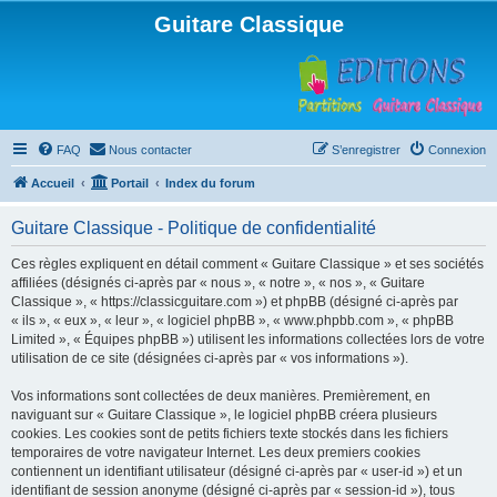
Guitare Classique
FAQ
Nous contacter
S’enregistrer
Connexion
Accueil
Portail
Index du forum
Guitare Classique - Politique de confidentialité
Ces règles expliquent en détail comment « Guitare Classique » et ses sociétés
affiliées (désignés ci-après par « nous », « notre », « nos », « Guitare
Classique », « https://classicguitare.com ») et phpBB (désigné ci-après par
« ils », « eux », « leur », « logiciel phpBB », « www.phpbb.com », « phpBB
Limited », « Équipes phpBB ») utilisent les informations collectées lors de votre
utilisation de ce site (désignées ci-après par « vos informations »).
Vos informations sont collectées de deux manières. Premièrement, en
naviguant sur « Guitare Classique », le logiciel phpBB créera plusieurs
cookies. Les cookies sont de petits fichiers texte stockés dans les fichiers
temporaires de votre navigateur Internet. Les deux premiers cookies
contiennent un identifiant utilisateur (désigné ci-après par « user-id ») et un
identifiant de session anonyme (désigné ci-après par « session-id »), tous