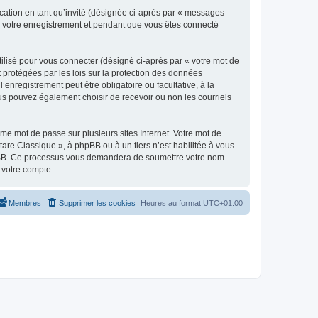
ication en tant qu’invité (désignée ci-après par « messages
ès votre enregistrement et pendant que vous êtes connecté
ilisé pour vous connecter (désigné ci-après par « votre mot de
t protégées par les lois sur la protection des données
enregistrement peut être obligatoire ou facultative, à la
us pouvez également choisir de recevoir ou non les courriels
e mot de passe sur plusieurs sites Internet. Votre mot de
are Classique », à phpBB ou à un tiers n’est habilitée à vous
 phpBB. Ce processus vous demandera de soumettre votre nom
 votre compte.
Membres
Supprimer les cookies
Heures au format
UTC+01:00