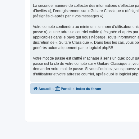
La seconde manière de collecter des informations s’effectue par
d’invités »), l’enregistrement sur « Guitare Classique » (dési
(désignés ci-après par « vos messages »).
Votre compte contiendra au minimum : un nom d’utilisateur uniq
passe »), et une adresse courriel valide (désignée ci-après par
applicables dans le pays qui nous héberge. Toute information au
discrétion de « Guitare Classique ». Dans tous les cas, vous p
générés automatiquement par le logiciel phpBB.
Votre mot de passe est chiffré (hachage à sens unique) pour ga
passe est la clé de votre compte sur « Guitare Classique », veu
demander votre mot de passe. Si vous l’oubliez, vous pouvez ut
d’utilisateur et votre adresse courriel, après quoi le logicie
Accueil
Portail
Index du forum