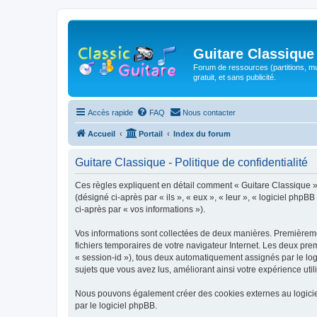
Guitare Classique
Forum de ressources (partitions, mu
gratuit, et sans publicité.
Accès rapide
FAQ
Nous contacter
Accueil
Portail
Index du forum
Guitare Classique - Politique de confidentialité
Ces règles expliquent en détail comment « Guitare Classique » et
(désigné ci-après par « ils », « eux », « leur », « logiciel php
ci-après par « vos informations »).
Vos informations sont collectées de deux manières. Premièrement
fichiers temporaires de votre navigateur Internet. Les deux prem
« session-id »), tous deux automatiquement assignés par le logi
sujets que vous avez lus, améliorant ainsi votre expérience utili
Nous pouvons également créer des cookies externes au logicie
par le logiciel phpBB.