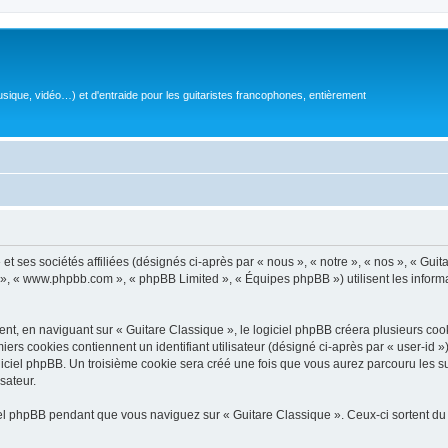
sique, vidéo…) et d'entraide pour les guitaristes francophones, entièrement
 ses sociétés affiliées (désignés ci-après par « nous », « notre », « nos », « Guit
BB », « www.phpbb.com », « phpBB Limited », « Équipes phpBB ») utilisent les informat
, en naviguant sur « Guitare Classique », le logiciel phpBB créera plusieurs cookie
iers cookies contiennent un identifiant utilisateur (désigné ci-après par « user-id 
ciel phpBB. Un troisième cookie sera créé une fois que vous aurez parcouru les suj
sateur.
l phpBB pendant que vous naviguez sur « Guitare Classique ». Ceux-ci sortent du