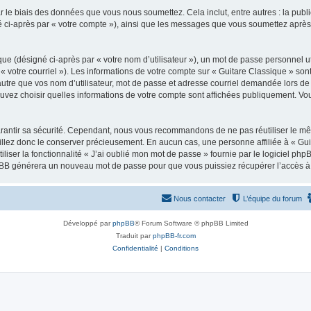
 le biais des données que vous nous soumettez. Cela inclut, entre autres : la publ
gné ci-après par « votre compte »), ainsi que les messages que vous soumettez apr
ue (désigné ci-après par « votre nom d’utilisateur »), un mot de passe personnel ut
 « votre courriel »). Les informations de votre compte sur « Guitare Classique » son
tre que vos nom d’utilisateur, mot de passe et adresse courriel demandée lors de l’
ouvez choisir quelles informations de votre compte sont affichées publiquement. Vo
rantir sa sécurité. Cependant, nous vous recommandons de ne pas réutiliser le mêm
illez donc le conserver précieusement. En aucun cas, une personne affiliée à « Guit
iliser la fonctionnalité « J’ai oublié mon mot de passe » fournie par le logiciel
l phpBB générera un nouveau mot de passe pour que vous puissiez récupérer l’accès à
Nous contacter
L’équipe du forum
Développé par
phpBB
® Forum Software © phpBB Limited
Traduit par
phpBB-fr.com
Confidentialité
|
Conditions