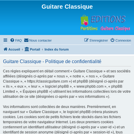
Guitare Classique
FAQ
Nous contacter
S’enregistrer
Connexion
Accueil
Portail
Index du forum
Guitare Classique - Politique de confidentialité
Ces règles expliquent en détail comment « Guitare Classique » et ses sociétés
affiliées (désignés ci-après par « nous », « notre », « nos », « Guitare
Classique », « https://classicguitare.com ») et phpBB (désigné ci-après par
« ils », « eux », « leur », « logiciel phpBB », « www.phpbb.com », « phpBB
Limited », « Équipes phpBB ») utilisent les informations collectées lors de votre
utilisation de ce site (désignées ci-après par « vos informations »).
Vos informations sont collectées de deux manières. Premièrement, en
naviguant sur « Guitare Classique », le logiciel phpBB créera plusieurs
cookies. Les cookies sont de petits fichiers texte stockés dans les fichiers
temporaires de votre navigateur Internet. Les deux premiers cookies
contiennent un identifiant utilisateur (désigné ci-après par « user-id ») et un
identifiant de session anonyme (désigné ci-après par « session-id »), tous