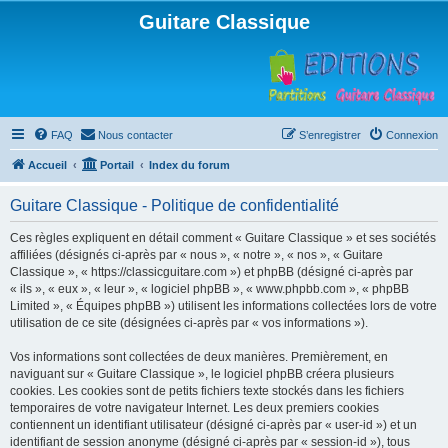
Guitare Classique
FAQ
Nous contacter
S’enregistrer
Connexion
Accueil
Portail
Index du forum
Guitare Classique - Politique de confidentialité
Ces règles expliquent en détail comment « Guitare Classique » et ses sociétés
affiliées (désignés ci-après par « nous », « notre », « nos », « Guitare
Classique », « https://classicguitare.com ») et phpBB (désigné ci-après par
« ils », « eux », « leur », « logiciel phpBB », « www.phpbb.com », « phpBB
Limited », « Équipes phpBB ») utilisent les informations collectées lors de votre
utilisation de ce site (désignées ci-après par « vos informations »).
Vos informations sont collectées de deux manières. Premièrement, en
naviguant sur « Guitare Classique », le logiciel phpBB créera plusieurs
cookies. Les cookies sont de petits fichiers texte stockés dans les fichiers
temporaires de votre navigateur Internet. Les deux premiers cookies
contiennent un identifiant utilisateur (désigné ci-après par « user-id ») et un
identifiant de session anonyme (désigné ci-après par « session-id »), tous