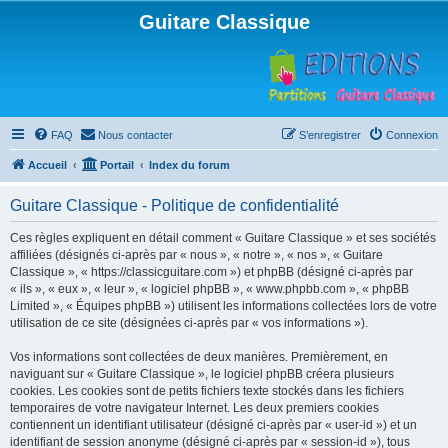
Guitare Classique
FAQ
Nous contacter
S’enregistrer
Connexion
Accueil
Portail
Index du forum
Guitare Classique - Politique de confidentialité
Ces règles expliquent en détail comment « Guitare Classique » et ses sociétés
affiliées (désignés ci-après par « nous », « notre », « nos », « Guitare
Classique », « https://classicguitare.com ») et phpBB (désigné ci-après par
« ils », « eux », « leur », « logiciel phpBB », « www.phpbb.com », « phpBB
Limited », « Équipes phpBB ») utilisent les informations collectées lors de votre
utilisation de ce site (désignées ci-après par « vos informations »).
Vos informations sont collectées de deux manières. Premièrement, en
naviguant sur « Guitare Classique », le logiciel phpBB créera plusieurs
cookies. Les cookies sont de petits fichiers texte stockés dans les fichiers
temporaires de votre navigateur Internet. Les deux premiers cookies
contiennent un identifiant utilisateur (désigné ci-après par « user-id ») et un
identifiant de session anonyme (désigné ci-après par « session-id »), tous