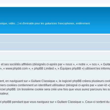
sique, vidéo…) et d'entraide pour les guitaristes francophones, entièrement
 ses sociétés affiliées (désignés ci-après par « nous », « notre », « nos », « Guit
BB », « www.phpbb.com », « phpBB Limited », « Équipes phpBB ») utilisent les informat
, en naviguant sur « Guitare Classique », le logiciel phpBB créera plusieurs cookie
iers cookies contiennent un identifiant utilisateur (désigné ci-après par « user-id 
ciel phpBB. Un troisième cookie sera créé une fois que vous aurez parcouru les suj
sateur.
l phpBB pendant que vous naviguez sur « Guitare Classique ». Ceux-ci sortent du