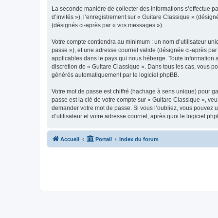
La seconde manière de collecter des informations s’effectue par
d’invités »), l’enregistrement sur « Guitare Classique » (dési
(désignés ci-après par « vos messages »).
Votre compte contiendra au minimum : un nom d’utilisateur uniq
passe »), et une adresse courriel valide (désignée ci-après par
applicables dans le pays qui nous héberge. Toute information au
discrétion de « Guitare Classique ». Dans tous les cas, vous p
générés automatiquement par le logiciel phpBB.
Votre mot de passe est chiffré (hachage à sens unique) pour ga
passe est la clé de votre compte sur « Guitare Classique », veu
demander votre mot de passe. Si vous l’oubliez, vous pouvez ut
d’utilisateur et votre adresse courriel, après quoi le logicie
Accueil
Portail
Index du forum