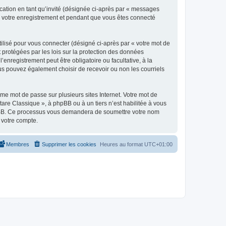
ication en tant qu’invité (désignée ci-après par « messages
ès votre enregistrement et pendant que vous êtes connecté
ilisé pour vous connecter (désigné ci-après par « votre mot de
t protégées par les lois sur la protection des données
enregistrement peut être obligatoire ou facultative, à la
us pouvez également choisir de recevoir ou non les courriels
e mot de passe sur plusieurs sites Internet. Votre mot de
are Classique », à phpBB ou à un tiers n’est habilitée à vous
 phpBB. Ce processus vous demandera de soumettre votre nom
 votre compte.
Membres
Supprimer les cookies
Heures au format
UTC+01:00