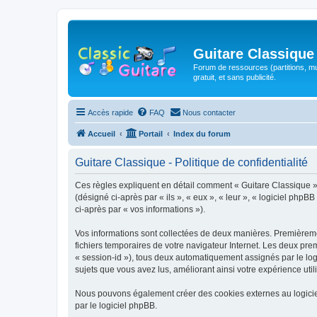
Guitare Classique
Forum de ressources (partitions, mu
gratuit, et sans publicité.
Accès rapide
FAQ
Nous contacter
Accueil
Portail
Index du forum
Guitare Classique - Politique de confidentialité
Ces règles expliquent en détail comment « Guitare Classique » et
(désigné ci-après par « ils », « eux », « leur », « logiciel php
ci-après par « vos informations »).
Vos informations sont collectées de deux manières. Premièrement
fichiers temporaires de votre navigateur Internet. Les deux prem
« session-id »), tous deux automatiquement assignés par le logi
sujets que vous avez lus, améliorant ainsi votre expérience utili
Nous pouvons également créer des cookies externes au logicie
par le logiciel phpBB.