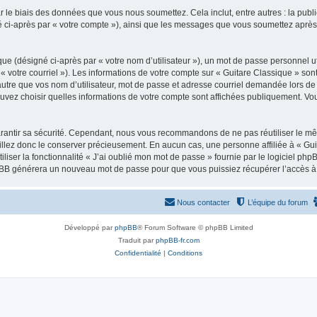
 le biais des données que vous nous soumettez. Cela inclut, entre autres : la publ
gné ci-après par « votre compte »), ainsi que les messages que vous soumettez apr
ue (désigné ci-après par « votre nom d’utilisateur »), un mot de passe personnel ut
 « votre courriel »). Les informations de votre compte sur « Guitare Classique » son
tre que vos nom d’utilisateur, mot de passe et adresse courriel demandée lors de l’
ouvez choisir quelles informations de votre compte sont affichées publiquement. Vo
rantir sa sécurité. Cependant, nous vous recommandons de ne pas réutiliser le mêm
illez donc le conserver précieusement. En aucun cas, une personne affiliée à « Guit
iliser la fonctionnalité « J’ai oublié mon mot de passe » fournie par le logiciel
l phpBB générera un nouveau mot de passe pour que vous puissiez récupérer l’accès à
Nous contacter
L’équipe du forum
Développé par
phpBB
® Forum Software © phpBB Limited
Traduit par
phpBB-fr.com
Confidentialité
|
Conditions