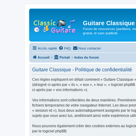
Guitare Classique
Forum de ressources (partitions, mu
gratuit, et sans publicité.
Accès rapide
FAQ
Nous contacter
Accueil
Portail
Index du forum
Guitare Classique - Politique de confidentialité
Ces règles expliquent en détail comment « Guitare Classique » et
(désigné ci-après par « ils », « eux », « leur », « logiciel php
ci-après par « vos informations »).
Vos informations sont collectées de deux manières. Premièrement
fichiers temporaires de votre navigateur Internet. Les deux prem
« session-id »), tous deux automatiquement assignés par le logi
sujets que vous avez lus, améliorant ainsi votre expérience utili
Nous pouvons également créer des cookies externes au logicie
par le logiciel phpBB.