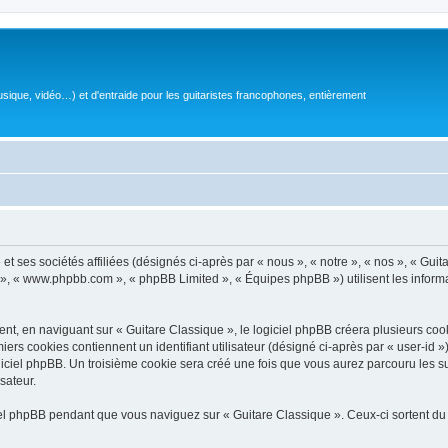
sique, vidéo…) et d'entraide pour les guitaristes francophones, entièrement
 ses sociétés affiliées (désignés ci-après par « nous », « notre », « nos », « Guit
BB », « www.phpbb.com », « phpBB Limited », « Équipes phpBB ») utilisent les informat
, en naviguant sur « Guitare Classique », le logiciel phpBB créera plusieurs cookie
iers cookies contiennent un identifiant utilisateur (désigné ci-après par « user-id 
ciel phpBB. Un troisième cookie sera créé une fois que vous aurez parcouru les suj
sateur.
l phpBB pendant que vous naviguez sur « Guitare Classique ». Ceux-ci sortent du