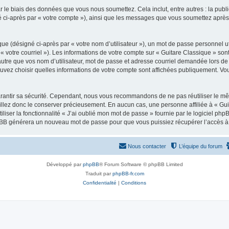
 le biais des données que vous nous soumettez. Cela inclut, entre autres : la publ
gné ci-après par « votre compte »), ainsi que les messages que vous soumettez apr
ue (désigné ci-après par « votre nom d’utilisateur »), un mot de passe personnel ut
 « votre courriel »). Les informations de votre compte sur « Guitare Classique » son
tre que vos nom d’utilisateur, mot de passe et adresse courriel demandée lors de l’
ouvez choisir quelles informations de votre compte sont affichées publiquement. Vo
rantir sa sécurité. Cependant, nous vous recommandons de ne pas réutiliser le mêm
illez donc le conserver précieusement. En aucun cas, une personne affiliée à « Guit
iliser la fonctionnalité « J’ai oublié mon mot de passe » fournie par le logiciel
l phpBB générera un nouveau mot de passe pour que vous puissiez récupérer l’accès à
Nous contacter
L’équipe du forum
Développé par
phpBB
® Forum Software © phpBB Limited
Traduit par
phpBB-fr.com
Confidentialité
|
Conditions