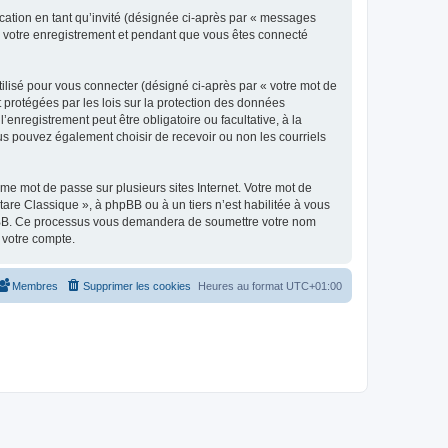
ication en tant qu’invité (désignée ci-après par « messages
ès votre enregistrement et pendant que vous êtes connecté
ilisé pour vous connecter (désigné ci-après par « votre mot de
t protégées par les lois sur la protection des données
enregistrement peut être obligatoire ou facultative, à la
us pouvez également choisir de recevoir ou non les courriels
e mot de passe sur plusieurs sites Internet. Votre mot de
are Classique », à phpBB ou à un tiers n’est habilitée à vous
 phpBB. Ce processus vous demandera de soumettre votre nom
 votre compte.
Membres
Supprimer les cookies
Heures au format
UTC+01:00