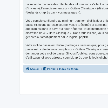
La seconde manière de collecter des informations s’effectue par
d’invités »), l’enregistrement sur « Guitare Classique » (dési
(désignés ci-après par « vos messages »).
Votre compte contiendra au minimum : un nom d’utilisateur uniq
passe »), et une adresse courriel valide (désignée ci-après par
applicables dans le pays qui nous héberge. Toute information au
discrétion de « Guitare Classique ». Dans tous les cas, vous p
générés automatiquement par le logiciel phpBB.
Votre mot de passe est chiffré (hachage à sens unique) pour ga
passe est la clé de votre compte sur « Guitare Classique », veu
demander votre mot de passe. Si vous l’oubliez, vous pouvez ut
d’utilisateur et votre adresse courriel, après quoi le logicie
Accueil
Portail
Index du forum