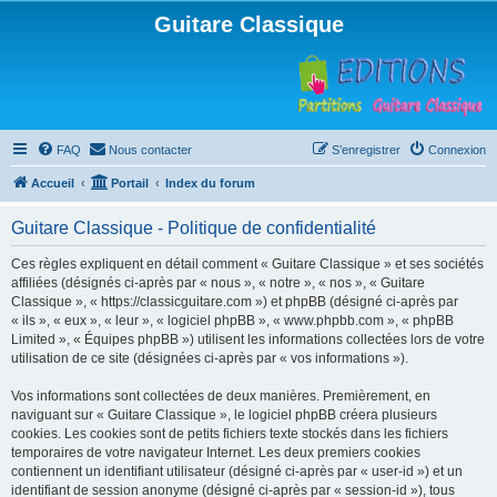
Guitare Classique
FAQ
Nous contacter
S’enregistrer
Connexion
Accueil
Portail
Index du forum
Guitare Classique - Politique de confidentialité
Ces règles expliquent en détail comment « Guitare Classique » et ses sociétés
affiliées (désignés ci-après par « nous », « notre », « nos », « Guitare
Classique », « https://classicguitare.com ») et phpBB (désigné ci-après par
« ils », « eux », « leur », « logiciel phpBB », « www.phpbb.com », « phpBB
Limited », « Équipes phpBB ») utilisent les informations collectées lors de votre
utilisation de ce site (désignées ci-après par « vos informations »).
Vos informations sont collectées de deux manières. Premièrement, en
naviguant sur « Guitare Classique », le logiciel phpBB créera plusieurs
cookies. Les cookies sont de petits fichiers texte stockés dans les fichiers
temporaires de votre navigateur Internet. Les deux premiers cookies
contiennent un identifiant utilisateur (désigné ci-après par « user-id ») et un
identifiant de session anonyme (désigné ci-après par « session-id »), tous