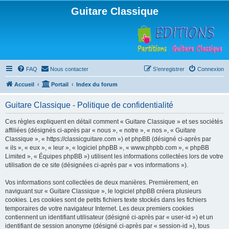
Guitare Classique
FAQ
Nous contacter
S’enregistrer
Connexion
Accueil
Portail
Index du forum
Guitare Classique - Politique de confidentialité
Ces règles expliquent en détail comment « Guitare Classique » et ses sociétés
affiliées (désignés ci-après par « nous », « notre », « nos », « Guitare
Classique », « https://classicguitare.com ») et phpBB (désigné ci-après par
« ils », « eux », « leur », « logiciel phpBB », « www.phpbb.com », « phpBB
Limited », « Équipes phpBB ») utilisent les informations collectées lors de votre
utilisation de ce site (désignées ci-après par « vos informations »).
Vos informations sont collectées de deux manières. Premièrement, en
naviguant sur « Guitare Classique », le logiciel phpBB créera plusieurs
cookies. Les cookies sont de petits fichiers texte stockés dans les fichiers
temporaires de votre navigateur Internet. Les deux premiers cookies
contiennent un identifiant utilisateur (désigné ci-après par « user-id ») et un
identifiant de session anonyme (désigné ci-après par « session-id »), tous