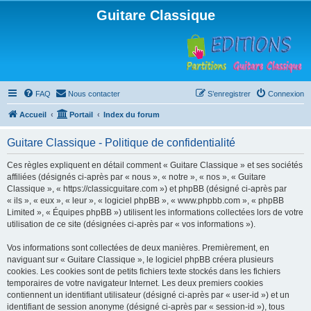
Guitare Classique
FAQ
Nous contacter
S’enregistrer
Connexion
Accueil
Portail
Index du forum
Guitare Classique - Politique de confidentialité
Ces règles expliquent en détail comment « Guitare Classique » et ses sociétés
affiliées (désignés ci-après par « nous », « notre », « nos », « Guitare
Classique », « https://classicguitare.com ») et phpBB (désigné ci-après par
« ils », « eux », « leur », « logiciel phpBB », « www.phpbb.com », « phpBB
Limited », « Équipes phpBB ») utilisent les informations collectées lors de votre
utilisation de ce site (désignées ci-après par « vos informations »).
Vos informations sont collectées de deux manières. Premièrement, en
naviguant sur « Guitare Classique », le logiciel phpBB créera plusieurs
cookies. Les cookies sont de petits fichiers texte stockés dans les fichiers
temporaires de votre navigateur Internet. Les deux premiers cookies
contiennent un identifiant utilisateur (désigné ci-après par « user-id ») et un
identifiant de session anonyme (désigné ci-après par « session-id »), tous