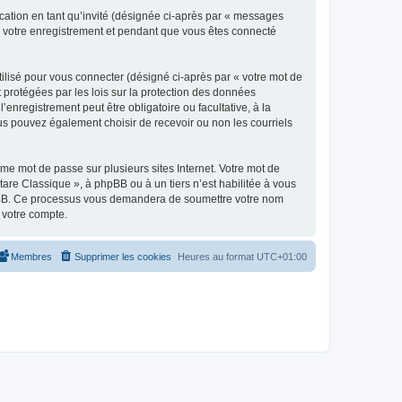
ication en tant qu’invité (désignée ci-après par « messages
ès votre enregistrement et pendant que vous êtes connecté
ilisé pour vous connecter (désigné ci-après par « votre mot de
t protégées par les lois sur la protection des données
enregistrement peut être obligatoire ou facultative, à la
us pouvez également choisir de recevoir ou non les courriels
e mot de passe sur plusieurs sites Internet. Votre mot de
are Classique », à phpBB ou à un tiers n’est habilitée à vous
 phpBB. Ce processus vous demandera de soumettre votre nom
 votre compte.
Membres
Supprimer les cookies
Heures au format
UTC+01:00