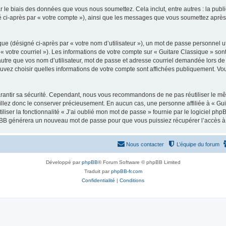
 le biais des données que vous nous soumettez. Cela inclut, entre autres : la publ
gné ci-après par « votre compte »), ainsi que les messages que vous soumettez apr
ue (désigné ci-après par « votre nom d’utilisateur »), un mot de passe personnel ut
 « votre courriel »). Les informations de votre compte sur « Guitare Classique » son
tre que vos nom d’utilisateur, mot de passe et adresse courriel demandée lors de l’
ouvez choisir quelles informations de votre compte sont affichées publiquement. Vo
rantir sa sécurité. Cependant, nous vous recommandons de ne pas réutiliser le mêm
illez donc le conserver précieusement. En aucun cas, une personne affiliée à « Guit
iliser la fonctionnalité « J’ai oublié mon mot de passe » fournie par le logiciel
l phpBB générera un nouveau mot de passe pour que vous puissiez récupérer l’accès à
Nous contacter
L’équipe du forum
Développé par
phpBB
® Forum Software © phpBB Limited
Traduit par
phpBB-fr.com
Confidentialité
|
Conditions