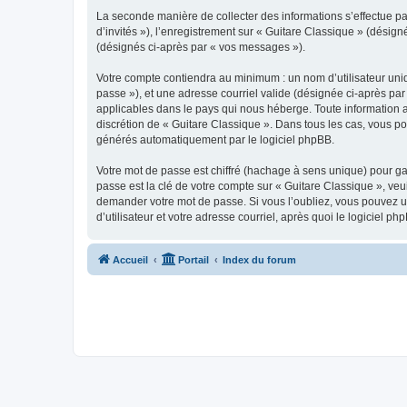
La seconde manière de collecter des informations s’effectue par
d’invités »), l’enregistrement sur « Guitare Classique » (dési
(désignés ci-après par « vos messages »).
Votre compte contiendra au minimum : un nom d’utilisateur uniq
passe »), et une adresse courriel valide (désignée ci-après par
applicables dans le pays qui nous héberge. Toute information au
discrétion de « Guitare Classique ». Dans tous les cas, vous p
générés automatiquement par le logiciel phpBB.
Votre mot de passe est chiffré (hachage à sens unique) pour ga
passe est la clé de votre compte sur « Guitare Classique », veu
demander votre mot de passe. Si vous l’oubliez, vous pouvez ut
d’utilisateur et votre adresse courriel, après quoi le logicie
Accueil
Portail
Index du forum