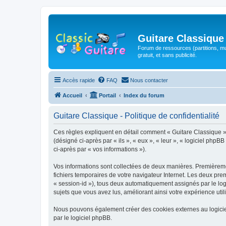
Guitare Classique
Forum de ressources (partitions, mu
gratuit, et sans publicité.
Accès rapide
FAQ
Nous contacter
Accueil
Portail
Index du forum
Guitare Classique - Politique de confidentialité
Ces règles expliquent en détail comment « Guitare Classique » et
(désigné ci-après par « ils », « eux », « leur », « logiciel php
ci-après par « vos informations »).
Vos informations sont collectées de deux manières. Premièrement
fichiers temporaires de votre navigateur Internet. Les deux prem
« session-id »), tous deux automatiquement assignés par le logi
sujets que vous avez lus, améliorant ainsi votre expérience utili
Nous pouvons également créer des cookies externes au logicie
par le logiciel phpBB.