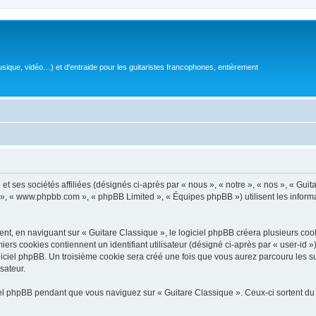
sique, vidéo…) et d'entraide pour les guitaristes francophones, entièrement
 ses sociétés affiliées (désignés ci-après par « nous », « notre », « nos », « Guit
BB », « www.phpbb.com », « phpBB Limited », « Équipes phpBB ») utilisent les informat
, en naviguant sur « Guitare Classique », le logiciel phpBB créera plusieurs cookie
iers cookies contiennent un identifiant utilisateur (désigné ci-après par « user-id 
ciel phpBB. Un troisième cookie sera créé une fois que vous aurez parcouru les suj
sateur.
l phpBB pendant que vous naviguez sur « Guitare Classique ». Ceux-ci sortent du