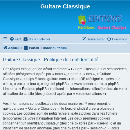
Guitare Classique
FAQ
Nous contacter
S’enregistrer
Connexion
Accueil
Portail
Index du forum
Guitare Classique - Politique de confidentialité
Ces règles expliquent en détail comment « Guitare Classique » et ses sociétés
affiliées (désignés ci-après par « nous », « notre », « nos », « Guitare
Classique », « https://classicguitare.com ») et phpBB (désigné ci-après par
« ils », « eux », « leur », « logiciel phpBB », « www.phpbb.com », « phpBB
Limited », « Équipes phpBB ») utilisent les informations collectées lors de votre
utilisation de ce site (désignées ci-après par « vos informations »).
Vos informations sont collectées de deux manières. Premièrement, en
naviguant sur « Guitare Classique », le logiciel phpBB créera plusieurs
cookies. Les cookies sont de petits fichiers texte stockés dans les fichiers
temporaires de votre navigateur Internet. Les deux premiers cookies
contiennent un identifiant utilisateur (désigné ci-après par « user-id ») et un
identifiant de session anonyme (désigné ci-après par « session-id »), tous