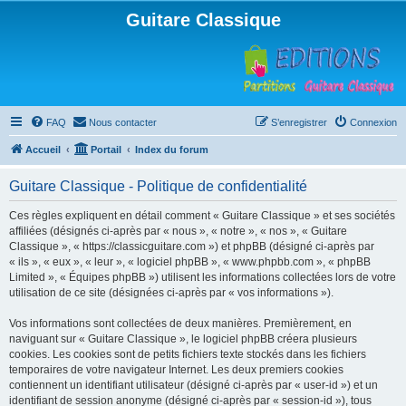
Guitare Classique
FAQ
Nous contacter
S’enregistrer
Connexion
Accueil
Portail
Index du forum
Guitare Classique - Politique de confidentialité
Ces règles expliquent en détail comment « Guitare Classique » et ses sociétés
affiliées (désignés ci-après par « nous », « notre », « nos », « Guitare
Classique », « https://classicguitare.com ») et phpBB (désigné ci-après par
« ils », « eux », « leur », « logiciel phpBB », « www.phpbb.com », « phpBB
Limited », « Équipes phpBB ») utilisent les informations collectées lors de votre
utilisation de ce site (désignées ci-après par « vos informations »).
Vos informations sont collectées de deux manières. Premièrement, en
naviguant sur « Guitare Classique », le logiciel phpBB créera plusieurs
cookies. Les cookies sont de petits fichiers texte stockés dans les fichiers
temporaires de votre navigateur Internet. Les deux premiers cookies
contiennent un identifiant utilisateur (désigné ci-après par « user-id ») et un
identifiant de session anonyme (désigné ci-après par « session-id »), tous