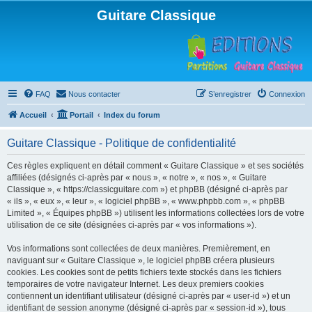
Guitare Classique
FAQ
Nous contacter
S’enregistrer
Connexion
Accueil
Portail
Index du forum
Guitare Classique - Politique de confidentialité
Ces règles expliquent en détail comment « Guitare Classique » et ses sociétés
affiliées (désignés ci-après par « nous », « notre », « nos », « Guitare
Classique », « https://classicguitare.com ») et phpBB (désigné ci-après par
« ils », « eux », « leur », « logiciel phpBB », « www.phpbb.com », « phpBB
Limited », « Équipes phpBB ») utilisent les informations collectées lors de votre
utilisation de ce site (désignées ci-après par « vos informations »).
Vos informations sont collectées de deux manières. Premièrement, en
naviguant sur « Guitare Classique », le logiciel phpBB créera plusieurs
cookies. Les cookies sont de petits fichiers texte stockés dans les fichiers
temporaires de votre navigateur Internet. Les deux premiers cookies
contiennent un identifiant utilisateur (désigné ci-après par « user-id ») et un
identifiant de session anonyme (désigné ci-après par « session-id »), tous