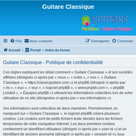
Guitare Classique
FAQ
Nous contacter
S’enregistrer
Connexion
Accueil
Portail
Index du forum
Guitare Classique - Politique de confidentialité
Ces règles expliquent en détail comment « Guitare Classique » et ses sociétés
affiliées (désignés ci-après par « nous », « notre », « nos », « Guitare
Classique », « https://classicguitare.com ») et phpBB (désigné ci-après par
« ils », « eux », « leur », « logiciel phpBB », « www.phpbb.com », « phpBB
Limited », « Équipes phpBB ») utilisent les informations collectées lors de votre
utilisation de ce site (désignées ci-après par « vos informations »).
Vos informations sont collectées de deux manières. Premièrement, en
naviguant sur « Guitare Classique », le logiciel phpBB créera plusieurs
cookies. Les cookies sont de petits fichiers texte stockés dans les fichiers
temporaires de votre navigateur Internet. Les deux premiers cookies
contiennent un identifiant utilisateur (désigné ci-après par « user-id ») et un
identifiant de session anonyme (désigné ci-après par « session-id »), tous