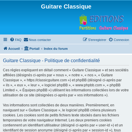
Guitare Classique
FAQ
Nous contacter
S’enregistrer
Connexion
Accueil
Portail
Index du forum
Guitare Classique - Politique de confidentialité
Ces règles expliquent en détail comment « Guitare Classique » et ses sociétés
affiliées (désignés ci-après par « nous », « notre », « nos », « Guitare
Classique », « https://classicguitare.com ») et phpBB (désigné ci-après par
« ils », « eux », « leur », « logiciel phpBB », « www.phpbb.com », « phpBB
Limited », « Équipes phpBB ») utilisent les informations collectées lors de votre
utilisation de ce site (désignées ci-après par « vos informations »).
Vos informations sont collectées de deux manières. Premièrement, en
naviguant sur « Guitare Classique », le logiciel phpBB créera plusieurs
cookies. Les cookies sont de petits fichiers texte stockés dans les fichiers
temporaires de votre navigateur Internet. Les deux premiers cookies
contiennent un identifiant utilisateur (désigné ci-après par « user-id ») et un
identifiant de session anonyme (désigné ci-après par « session-id »), tous