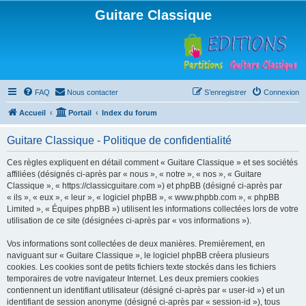
Guitare Classique
FAQ
Nous contacter
S’enregistrer
Connexion
Accueil
Portail
Index du forum
Guitare Classique - Politique de confidentialité
Ces règles expliquent en détail comment « Guitare Classique » et ses sociétés
affiliées (désignés ci-après par « nous », « notre », « nos », « Guitare
Classique », « https://classicguitare.com ») et phpBB (désigné ci-après par
« ils », « eux », « leur », « logiciel phpBB », « www.phpbb.com », « phpBB
Limited », « Équipes phpBB ») utilisent les informations collectées lors de votre
utilisation de ce site (désignées ci-après par « vos informations »).
Vos informations sont collectées de deux manières. Premièrement, en
naviguant sur « Guitare Classique », le logiciel phpBB créera plusieurs
cookies. Les cookies sont de petits fichiers texte stockés dans les fichiers
temporaires de votre navigateur Internet. Les deux premiers cookies
contiennent un identifiant utilisateur (désigné ci-après par « user-id ») et un
identifiant de session anonyme (désigné ci-après par « session-id »), tous