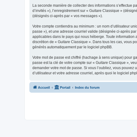
La seconde manière de collecter des informations s’effectue par
d’invités »), l’enregistrement sur « Guitare Classique » (dési
(désignés ci-après par « vos messages »).
Votre compte contiendra au minimum : un nom d’utilisateur uniq
passe »), et une adresse courriel valide (désignée ci-après par
applicables dans le pays qui nous héberge. Toute information au
discrétion de « Guitare Classique ». Dans tous les cas, vous p
générés automatiquement par le logiciel phpBB.
Votre mot de passe est chiffré (hachage à sens unique) pour ga
passe est la clé de votre compte sur « Guitare Classique », veu
demander votre mot de passe. Si vous l’oubliez, vous pouvez ut
d’utilisateur et votre adresse courriel, après quoi le logicie
Accueil
Portail
Index du forum