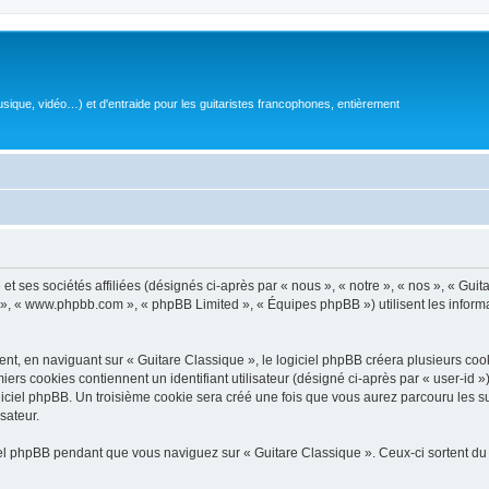
sique, vidéo…) et d'entraide pour les guitaristes francophones, entièrement
 ses sociétés affiliées (désignés ci-après par « nous », « notre », « nos », « Guit
BB », « www.phpbb.com », « phpBB Limited », « Équipes phpBB ») utilisent les informat
, en naviguant sur « Guitare Classique », le logiciel phpBB créera plusieurs cookie
iers cookies contiennent un identifiant utilisateur (désigné ci-après par « user-id 
ciel phpBB. Un troisième cookie sera créé une fois que vous aurez parcouru les suj
sateur.
l phpBB pendant que vous naviguez sur « Guitare Classique ». Ceux-ci sortent du