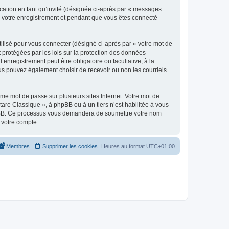
ication en tant qu’invité (désignée ci-après par « messages
ès votre enregistrement et pendant que vous êtes connecté
ilisé pour vous connecter (désigné ci-après par « votre mot de
t protégées par les lois sur la protection des données
enregistrement peut être obligatoire ou facultative, à la
us pouvez également choisir de recevoir ou non les courriels
e mot de passe sur plusieurs sites Internet. Votre mot de
are Classique », à phpBB ou à un tiers n’est habilitée à vous
 phpBB. Ce processus vous demandera de soumettre votre nom
 votre compte.
Membres
Supprimer les cookies
Heures au format
UTC+01:00