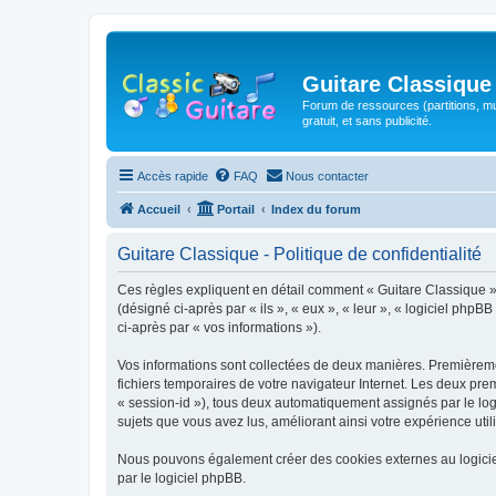
Guitare Classique
Forum de ressources (partitions, mu
gratuit, et sans publicité.
Accès rapide
FAQ
Nous contacter
Accueil
Portail
Index du forum
Guitare Classique - Politique de confidentialité
Ces règles expliquent en détail comment « Guitare Classique » et
(désigné ci-après par « ils », « eux », « leur », « logiciel php
ci-après par « vos informations »).
Vos informations sont collectées de deux manières. Premièrement
fichiers temporaires de votre navigateur Internet. Les deux prem
« session-id »), tous deux automatiquement assignés par le logi
sujets que vous avez lus, améliorant ainsi votre expérience utili
Nous pouvons également créer des cookies externes au logicie
par le logiciel phpBB.