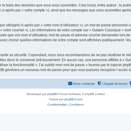
 le biais des données que vous nous soumettez. Cela inclut, entre autres : la publ
gné ci-après par « votre compte »), ainsi que les messages que vous soumettez apr
ue (désigné ci-après par « votre nom d’utilisateur »), un mot de passe personnel ut
 « votre courriel »). Les informations de votre compte sur « Guitare Classique » son
tre que vos nom d’utilisateur, mot de passe et adresse courriel demandée lors de l’
ouvez choisir quelles informations de votre compte sont affichées publiquement. Vo
rantir sa sécurité. Cependant, nous vous recommandons de ne pas réutiliser le mêm
illez donc le conserver précieusement. En aucun cas, une personne affiliée à « Guit
iliser la fonctionnalité « J’ai oublié mon mot de passe » fournie par le logiciel
l phpBB générera un nouveau mot de passe pour que vous puissiez récupérer l’accès à
Nous contacter
L’équipe du forum
Développé par
phpBB
® Forum Software © phpBB Limited
Traduit par
phpBB-fr.com
Confidentialité
|
Conditions