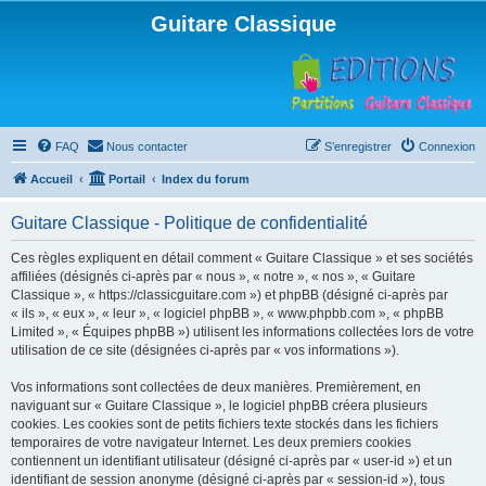
Guitare Classique
FAQ
Nous contacter
S’enregistrer
Connexion
Accueil
Portail
Index du forum
Guitare Classique - Politique de confidentialité
Ces règles expliquent en détail comment « Guitare Classique » et ses sociétés
affiliées (désignés ci-après par « nous », « notre », « nos », « Guitare
Classique », « https://classicguitare.com ») et phpBB (désigné ci-après par
« ils », « eux », « leur », « logiciel phpBB », « www.phpbb.com », « phpBB
Limited », « Équipes phpBB ») utilisent les informations collectées lors de votre
utilisation de ce site (désignées ci-après par « vos informations »).
Vos informations sont collectées de deux manières. Premièrement, en
naviguant sur « Guitare Classique », le logiciel phpBB créera plusieurs
cookies. Les cookies sont de petits fichiers texte stockés dans les fichiers
temporaires de votre navigateur Internet. Les deux premiers cookies
contiennent un identifiant utilisateur (désigné ci-après par « user-id ») et un
identifiant de session anonyme (désigné ci-après par « session-id »), tous