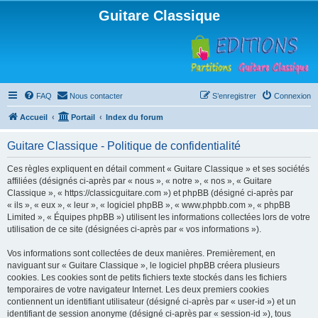
Guitare Classique
FAQ
Nous contacter
S’enregistrer
Connexion
Accueil
Portail
Index du forum
Guitare Classique - Politique de confidentialité
Ces règles expliquent en détail comment « Guitare Classique » et ses sociétés
affiliées (désignés ci-après par « nous », « notre », « nos », « Guitare
Classique », « https://classicguitare.com ») et phpBB (désigné ci-après par
« ils », « eux », « leur », « logiciel phpBB », « www.phpbb.com », « phpBB
Limited », « Équipes phpBB ») utilisent les informations collectées lors de votre
utilisation de ce site (désignées ci-après par « vos informations »).
Vos informations sont collectées de deux manières. Premièrement, en
naviguant sur « Guitare Classique », le logiciel phpBB créera plusieurs
cookies. Les cookies sont de petits fichiers texte stockés dans les fichiers
temporaires de votre navigateur Internet. Les deux premiers cookies
contiennent un identifiant utilisateur (désigné ci-après par « user-id ») et un
identifiant de session anonyme (désigné ci-après par « session-id »), tous