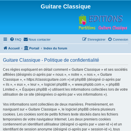
Guitare Classique
FAQ
Nous contacter
S’enregistrer
Connexion
Accueil
Portail
Index du forum
Guitare Classique - Politique de confidentialité
Ces règles expliquent en détail comment « Guitare Classique » et ses sociétés
affiliées (désignés ci-après par « nous », « notre », « nos », « Guitare
Classique », « https://classicguitare.com ») et phpBB (désigné ci-après par
« ils », « eux », « leur », « logiciel phpBB », « www.phpbb.com », « phpBB
Limited », « Équipes phpBB ») utilisent les informations collectées lors de votre
utilisation de ce site (désignées ci-après par « vos informations »).
Vos informations sont collectées de deux manières. Premièrement, en
naviguant sur « Guitare Classique », le logiciel phpBB créera plusieurs
cookies. Les cookies sont de petits fichiers texte stockés dans les fichiers
temporaires de votre navigateur Internet. Les deux premiers cookies
contiennent un identifiant utilisateur (désigné ci-après par « user-id ») et un
identifiant de session anonyme (désigné ci-après par « session-id »), tous