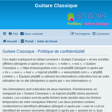
Guitare Classique
FAQ
Nous contacter
S’enregistrer
Connexion
Accueil
Portail
Index du forum
Guitare Classique - Politique de confidentialité
Ces règles expliquent en détail comment « Guitare Classique » et ses sociétés
affiliées (désignés ci-après par « nous », « notre », « nos », « Guitare
Classique », « https://classicguitare.com ») et phpBB (désigné ci-après par
« ils », « eux », « leur », « logiciel phpBB », « www.phpbb.com », « phpBB
Limited », « Équipes phpBB ») utilisent les informations collectées lors de votre
utilisation de ce site (désignées ci-après par « vos informations »).
Vos informations sont collectées de deux manières. Premièrement, en
naviguant sur « Guitare Classique », le logiciel phpBB créera plusieurs
cookies. Les cookies sont de petits fichiers texte stockés dans les fichiers
temporaires de votre navigateur Internet. Les deux premiers cookies
contiennent un identifiant utilisateur (désigné ci-après par « user-id ») et un
identifiant de session anonyme (désigné ci-après par « session-id »), tous