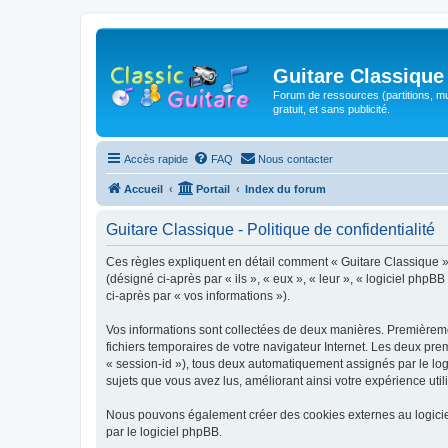
Guitare Classique
Forum de ressources (partitions, mu
gratuit, et sans publicité.
Accès rapide
FAQ
Nous contacter
Accueil
Portail
Index du forum
Guitare Classique - Politique de confidentialité
Ces règles expliquent en détail comment « Guitare Classique » et
(désigné ci-après par « ils », « eux », « leur », « logiciel php
ci-après par « vos informations »).
Vos informations sont collectées de deux manières. Premièrement
fichiers temporaires de votre navigateur Internet. Les deux prem
« session-id »), tous deux automatiquement assignés par le logi
sujets que vous avez lus, améliorant ainsi votre expérience utili
Nous pouvons également créer des cookies externes au logicie
par le logiciel phpBB.