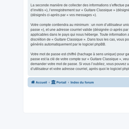
La seconde manière de collecter des informations s’effectue par
d’invités »), l’enregistrement sur « Guitare Classique » (dési
(désignés ci-après par « vos messages »).
Votre compte contiendra au minimum : un nom d’utilisateur uniq
passe »), et une adresse courriel valide (désignée ci-après par
applicables dans le pays qui nous héberge. Toute information au
discrétion de « Guitare Classique ». Dans tous les cas, vous p
générés automatiquement par le logiciel phpBB.
Votre mot de passe est chiffré (hachage à sens unique) pour ga
passe est la clé de votre compte sur « Guitare Classique », veu
demander votre mot de passe. Si vous l’oubliez, vous pouvez ut
d’utilisateur et votre adresse courriel, après quoi le logicie
Accueil
Portail
Index du forum