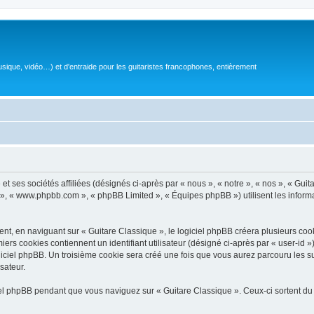
sique, vidéo…) et d'entraide pour les guitaristes francophones, entièrement
 ses sociétés affiliées (désignés ci-après par « nous », « notre », « nos », « Guit
BB », « www.phpbb.com », « phpBB Limited », « Équipes phpBB ») utilisent les informat
, en naviguant sur « Guitare Classique », le logiciel phpBB créera plusieurs cookie
iers cookies contiennent un identifiant utilisateur (désigné ci-après par « user-id 
ciel phpBB. Un troisième cookie sera créé une fois que vous aurez parcouru les suj
sateur.
l phpBB pendant que vous naviguez sur « Guitare Classique ». Ceux-ci sortent du