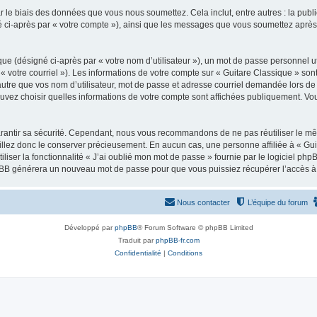
 le biais des données que vous nous soumettez. Cela inclut, entre autres : la publ
gné ci-après par « votre compte »), ainsi que les messages que vous soumettez apr
ue (désigné ci-après par « votre nom d’utilisateur »), un mot de passe personnel ut
 « votre courriel »). Les informations de votre compte sur « Guitare Classique » son
tre que vos nom d’utilisateur, mot de passe et adresse courriel demandée lors de l’
ouvez choisir quelles informations de votre compte sont affichées publiquement. Vo
rantir sa sécurité. Cependant, nous vous recommandons de ne pas réutiliser le mêm
illez donc le conserver précieusement. En aucun cas, une personne affiliée à « Guit
iliser la fonctionnalité « J’ai oublié mon mot de passe » fournie par le logiciel
l phpBB générera un nouveau mot de passe pour que vous puissiez récupérer l’accès à
Nous contacter
L’équipe du forum
Développé par
phpBB
® Forum Software © phpBB Limited
Traduit par
phpBB-fr.com
Confidentialité
|
Conditions