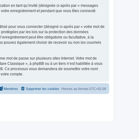
ication en tant qu’invité (désignée ci-après par « messages
ès votre enregistrement et pendant que vous êtes connecté
ilisé pour vous connecter (désigné ci-après par « votre mot de
t protégées par les lois sur la protection des données
enregistrement peut être obligatoire ou facultative, à la
us pouvez également choisir de recevoir ou non les courriels
e mot de passe sur plusieurs sites Internet. Votre mot de
are Classique », à phpBB ou à un tiers n’est habilitée à vous
 phpBB. Ce processus vous demandera de soumettre votre nom
 votre compte.
Membres
Supprimer les cookies
Heures au format
UTC+01:00