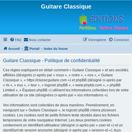
Guitare Classique
FAQ
Nous contacter
S’enregistrer
Connexion
Accueil
Portail
Index du forum
Guitare Classique - Politique de confidentialité
Ces règles expliquent en détail comment « Guitare Classique » et ses sociétés
affiliées (désignés ci-après par « nous », « notre », « nos », « Guitare
Classique », « https://classicguitare.com ») et phpBB (désigné ci-après par
« ils », « eux », « leur », « logiciel phpBB », « www.phpbb.com », « phpBB
Limited », « Équipes phpBB ») utilisent les informations collectées lors de votre
utilisation de ce site (désignées ci-après par « vos informations »).
Vos informations sont collectées de deux manières. Premièrement, en
naviguant sur « Guitare Classique », le logiciel phpBB créera plusieurs
cookies. Les cookies sont de petits fichiers texte stockés dans les fichiers
temporaires de votre navigateur Internet. Les deux premiers cookies
contiennent un identifiant utilisateur (désigné ci-après par « user-id ») et un
identifiant de session anonyme (désigné ci-après par « session-id »), tous