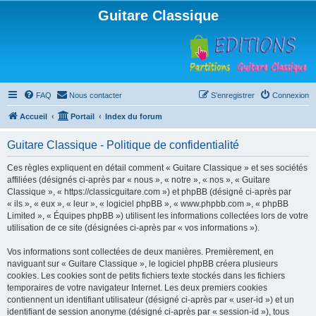
Guitare Classique
FAQ
Nous contacter
S’enregistrer
Connexion
Accueil
Portail
Index du forum
Guitare Classique - Politique de confidentialité
Ces règles expliquent en détail comment « Guitare Classique » et ses sociétés
affiliées (désignés ci-après par « nous », « notre », « nos », « Guitare
Classique », « https://classicguitare.com ») et phpBB (désigné ci-après par
« ils », « eux », « leur », « logiciel phpBB », « www.phpbb.com », « phpBB
Limited », « Équipes phpBB ») utilisent les informations collectées lors de votre
utilisation de ce site (désignées ci-après par « vos informations »).
Vos informations sont collectées de deux manières. Premièrement, en
naviguant sur « Guitare Classique », le logiciel phpBB créera plusieurs
cookies. Les cookies sont de petits fichiers texte stockés dans les fichiers
temporaires de votre navigateur Internet. Les deux premiers cookies
contiennent un identifiant utilisateur (désigné ci-après par « user-id ») et un
identifiant de session anonyme (désigné ci-après par « session-id »), tous