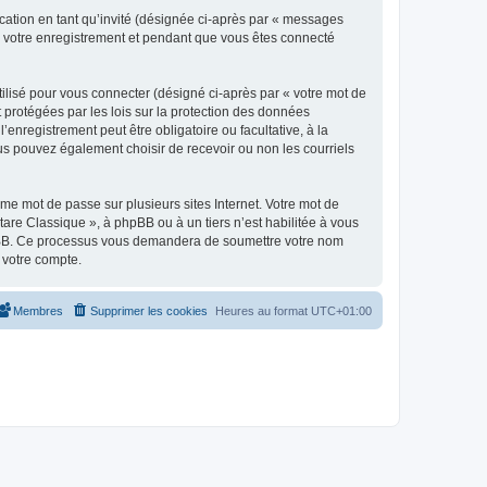
ication en tant qu’invité (désignée ci-après par « messages
ès votre enregistrement et pendant que vous êtes connecté
ilisé pour vous connecter (désigné ci-après par « votre mot de
t protégées par les lois sur la protection des données
enregistrement peut être obligatoire ou facultative, à la
us pouvez également choisir de recevoir ou non les courriels
e mot de passe sur plusieurs sites Internet. Votre mot de
are Classique », à phpBB ou à un tiers n’est habilitée à vous
 phpBB. Ce processus vous demandera de soumettre votre nom
 votre compte.
Membres
Supprimer les cookies
Heures au format
UTC+01:00