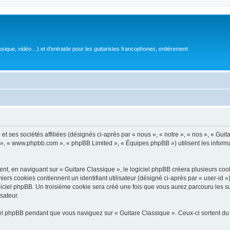
sique, vidéo…) et d'entraide pour les guitaristes francophones, entièrement
 ses sociétés affiliées (désignés ci-après par « nous », « notre », « nos », « Guit
BB », « www.phpbb.com », « phpBB Limited », « Équipes phpBB ») utilisent les informat
, en naviguant sur « Guitare Classique », le logiciel phpBB créera plusieurs cookie
iers cookies contiennent un identifiant utilisateur (désigné ci-après par « user-id 
ciel phpBB. Un troisième cookie sera créé une fois que vous aurez parcouru les suj
sateur.
l phpBB pendant que vous naviguez sur « Guitare Classique ». Ceux-ci sortent du