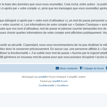
 le biais des données que vous nous soumettez. Cela inclut, entre autres : la publ
gné ci-après par « votre compte »), ainsi que les messages que vous soumettez apr
ue (désigné ci-après par « votre nom d’utilisateur »), un mot de passe personnel ut
 « votre courriel »). Les informations de votre compte sur « Guitare Classique » son
tre que vos nom d’utilisateur, mot de passe et adresse courriel demandée lors de l’
ouvez choisir quelles informations de votre compte sont affichées publiquement. Vo
rantir sa sécurité. Cependant, nous vous recommandons de ne pas réutiliser le mêm
illez donc le conserver précieusement. En aucun cas, une personne affiliée à « Guit
iliser la fonctionnalité « J’ai oublié mon mot de passe » fournie par le logiciel
l phpBB générera un nouveau mot de passe pour que vous puissiez récupérer l’accès à
Nous contacter
L’équipe du forum
Développé par
phpBB
® Forum Software © phpBB Limited
Traduit par
phpBB-fr.com
Confidentialité
|
Conditions