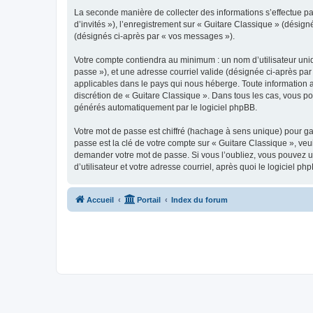
La seconde manière de collecter des informations s’effectue par
d’invités »), l’enregistrement sur « Guitare Classique » (dési
(désignés ci-après par « vos messages »).
Votre compte contiendra au minimum : un nom d’utilisateur uniq
passe »), et une adresse courriel valide (désignée ci-après par
applicables dans le pays qui nous héberge. Toute information au
discrétion de « Guitare Classique ». Dans tous les cas, vous p
générés automatiquement par le logiciel phpBB.
Votre mot de passe est chiffré (hachage à sens unique) pour ga
passe est la clé de votre compte sur « Guitare Classique », veu
demander votre mot de passe. Si vous l’oubliez, vous pouvez ut
d’utilisateur et votre adresse courriel, après quoi le logicie
Accueil
Portail
Index du forum