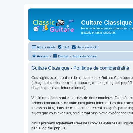
Guitare Classique
Forum de ressources (partitions, mu
gratuit, et sans publicité.
Accès rapide
FAQ
Nous contacter
Accueil
Portail
Index du forum
Guitare Classique - Politique de confidentialité
Ces règles expliquent en détail comment « Guitare Classique » et
(désigné ci-après par « ils », « eux », « leur », « logiciel php
ci-après par « vos informations »).
Vos informations sont collectées de deux manières. Premièrement
fichiers temporaires de votre navigateur Internet. Les deux prem
« session-id »), tous deux automatiquement assignés par le logi
sujets que vous avez lus, améliorant ainsi votre expérience utili
Nous pouvons également créer des cookies externes au logicie
par le logiciel phpBB.