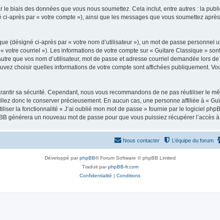
 le biais des données que vous nous soumettez. Cela inclut, entre autres : la publ
gné ci-après par « votre compte »), ainsi que les messages que vous soumettez apr
ue (désigné ci-après par « votre nom d’utilisateur »), un mot de passe personnel ut
 « votre courriel »). Les informations de votre compte sur « Guitare Classique » son
tre que vos nom d’utilisateur, mot de passe et adresse courriel demandée lors de l’
ouvez choisir quelles informations de votre compte sont affichées publiquement. Vo
rantir sa sécurité. Cependant, nous vous recommandons de ne pas réutiliser le mêm
illez donc le conserver précieusement. En aucun cas, une personne affiliée à « Guit
iliser la fonctionnalité « J’ai oublié mon mot de passe » fournie par le logiciel
l phpBB générera un nouveau mot de passe pour que vous puissiez récupérer l’accès à
Nous contacter
L’équipe du forum
Développé par
phpBB
® Forum Software © phpBB Limited
Traduit par
phpBB-fr.com
Confidentialité
|
Conditions