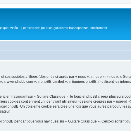
sique, vidéo…) et d'entraide pour les guitaristes francophones, entièrement
 ses sociétés affiliées (désignés ci-après par « nous », « notre », « nos », « Guit
BB », « www.phpbb.com », « phpBB Limited », « Équipes phpBB ») utilisent les informat
, en naviguant sur « Guitare Classique », le logiciel phpBB créera plusieurs cookie
iers cookies contiennent un identifiant utilisateur (désigné ci-après par « user-id 
ciel phpBB. Un troisième cookie sera créé une fois que vous aurez parcouru les suj
sateur.
l phpBB pendant que vous naviguez sur « Guitare Classique ». Ceux-ci sortent du