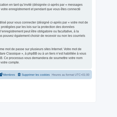
ication en tant qu’invité (désignée ci-après par « messages
ès votre enregistrement et pendant que vous êtes connecté
ilisé pour vous connecter (désigné ci-après par « votre mot de
t protégées par les lois sur la protection des données
enregistrement peut être obligatoire ou facultative, à la
us pouvez également choisir de recevoir ou non les courriels
e mot de passe sur plusieurs sites Internet. Votre mot de
are Classique », à phpBB ou à un tiers n’est habilitée à vous
 phpBB. Ce processus vous demandera de soumettre votre nom
 votre compte.
Membres
Supprimer les cookies
Heures au format
UTC+01:00