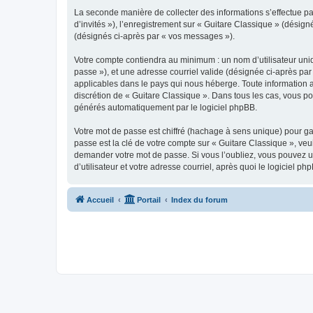
La seconde manière de collecter des informations s’effectue par
d’invités »), l’enregistrement sur « Guitare Classique » (dési
(désignés ci-après par « vos messages »).
Votre compte contiendra au minimum : un nom d’utilisateur uniq
passe »), et une adresse courriel valide (désignée ci-après par
applicables dans le pays qui nous héberge. Toute information au
discrétion de « Guitare Classique ». Dans tous les cas, vous p
générés automatiquement par le logiciel phpBB.
Votre mot de passe est chiffré (hachage à sens unique) pour ga
passe est la clé de votre compte sur « Guitare Classique », veu
demander votre mot de passe. Si vous l’oubliez, vous pouvez ut
d’utilisateur et votre adresse courriel, après quoi le logicie
Accueil
Portail
Index du forum