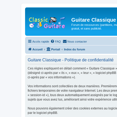
Guitare Classique
Forum de ressources (partitions, mu
gratuit, et sans publicité.
Accès rapide
FAQ
Nous contacter
Accueil
Portail
Index du forum
Guitare Classique - Politique de confidentialité
Ces règles expliquent en détail comment « Guitare Classique » et
(désigné ci-après par « ils », « eux », « leur », « logiciel php
ci-après par « vos informations »).
Vos informations sont collectées de deux manières. Premièrement
fichiers temporaires de votre navigateur Internet. Les deux prem
« session-id »), tous deux automatiquement assignés par le logi
sujets que vous avez lus, améliorant ainsi votre expérience utili
Nous pouvons également créer des cookies externes au logicie
par le logiciel phpBB.