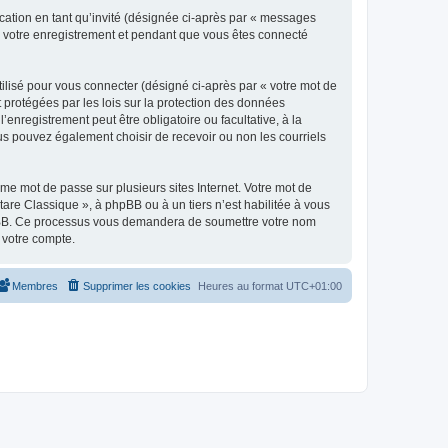
ication en tant qu’invité (désignée ci-après par « messages
ès votre enregistrement et pendant que vous êtes connecté
ilisé pour vous connecter (désigné ci-après par « votre mot de
t protégées par les lois sur la protection des données
enregistrement peut être obligatoire ou facultative, à la
us pouvez également choisir de recevoir ou non les courriels
e mot de passe sur plusieurs sites Internet. Votre mot de
are Classique », à phpBB ou à un tiers n’est habilitée à vous
 phpBB. Ce processus vous demandera de soumettre votre nom
 votre compte.
Membres
Supprimer les cookies
Heures au format
UTC+01:00