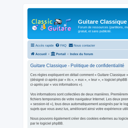
Guitare Classique
Forum de ressources (partitions, mu
gratuit, et sans publicité.
Accès rapide
FAQ
Nous contacter
Accueil
Portail
Index du forum
Guitare Classique - Politique de confidentialité
Ces règles expliquent en détail comment « Guitare Classique » et
(désigné ci-après par « ils », « eux », « leur », « logiciel php
ci-après par « vos informations »).
Vos informations sont collectées de deux manières. Premièrement
fichiers temporaires de votre navigateur Internet. Les deux prem
« session-id »), tous deux automatiquement assignés par le logi
sujets que vous avez lus, améliorant ainsi votre expérience utili
Nous pouvons également créer des cookies externes au logicie
par le logiciel phpBB.