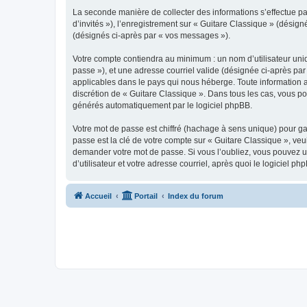
La seconde manière de collecter des informations s’effectue par
d’invités »), l’enregistrement sur « Guitare Classique » (dési
(désignés ci-après par « vos messages »).
Votre compte contiendra au minimum : un nom d’utilisateur uniq
passe »), et une adresse courriel valide (désignée ci-après par
applicables dans le pays qui nous héberge. Toute information au
discrétion de « Guitare Classique ». Dans tous les cas, vous p
générés automatiquement par le logiciel phpBB.
Votre mot de passe est chiffré (hachage à sens unique) pour ga
passe est la clé de votre compte sur « Guitare Classique », veu
demander votre mot de passe. Si vous l’oubliez, vous pouvez ut
d’utilisateur et votre adresse courriel, après quoi le logicie
Accueil
Portail
Index du forum