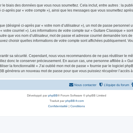
 le biais des données que vous nous soumettez. Cela inclut, entre autres : la publ
gné ci-après par « votre compte »), ainsi que les messages que vous soumettez apr
ue (désigné ci-après par « votre nom d’utilisateur »), un mot de passe personnel ut
 « votre courriel »). Les informations de votre compte sur « Guitare Classique » son
tre que vos nom d’utilisateur, mot de passe et adresse courriel demandée lors de l’
ouvez choisir quelles informations de votre compte sont affichées publiquement. Vo
rantir sa sécurité. Cependant, nous vous recommandons de ne pas réutiliser le mêm
illez donc le conserver précieusement. En aucun cas, une personne affiliée à « Guit
iliser la fonctionnalité « J’ai oublié mon mot de passe » fournie par le logiciel
l phpBB générera un nouveau mot de passe pour que vous puissiez récupérer l’accès à
Nous contacter
L’équipe du forum
Développé par
phpBB
® Forum Software © phpBB Limited
Traduit par
phpBB-fr.com
Confidentialité
|
Conditions