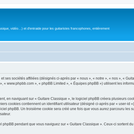
sique, vidéo…) et d'entraide pour les guitaristes francophones, entièrement
 ses sociétés affiliées (désignés ci-après par « nous », « notre », « nos », « Guit
BB », « www.phpbb.com », « phpBB Limited », « Équipes phpBB ») utilisent les informat
, en naviguant sur « Guitare Classique », le logiciel phpBB créera plusieurs cookie
iers cookies contiennent un identifiant utilisateur (désigné ci-après par « user-id 
ciel phpBB. Un troisième cookie sera créé une fois que vous aurez parcouru les suj
sateur.
l phpBB pendant que vous naviguez sur « Guitare Classique ». Ceux-ci sortent du