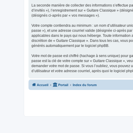
La seconde manière de collecter des informations s’effectue par
d’invités »), l’enregistrement sur « Guitare Classique » (dési
(désignés ci-après par « vos messages »).
Votre compte contiendra au minimum : un nom d’utilisateur uniq
passe »), et une adresse courriel valide (désignée ci-après par
applicables dans le pays qui nous héberge. Toute information au
discrétion de « Guitare Classique ». Dans tous les cas, vous p
générés automatiquement par le logiciel phpBB.
Votre mot de passe est chiffré (hachage à sens unique) pour ga
passe est la clé de votre compte sur « Guitare Classique », veu
demander votre mot de passe. Si vous l’oubliez, vous pouvez ut
d’utilisateur et votre adresse courriel, après quoi le logicie
Accueil
Portail
Index du forum