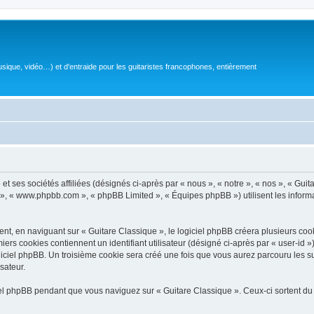
sique, vidéo…) et d'entraide pour les guitaristes francophones, entièrement
 ses sociétés affiliées (désignés ci-après par « nous », « notre », « nos », « Guit
BB », « www.phpbb.com », « phpBB Limited », « Équipes phpBB ») utilisent les informat
, en naviguant sur « Guitare Classique », le logiciel phpBB créera plusieurs cookie
iers cookies contiennent un identifiant utilisateur (désigné ci-après par « user-id 
ciel phpBB. Un troisième cookie sera créé une fois que vous aurez parcouru les suj
sateur.
l phpBB pendant que vous naviguez sur « Guitare Classique ». Ceux-ci sortent du