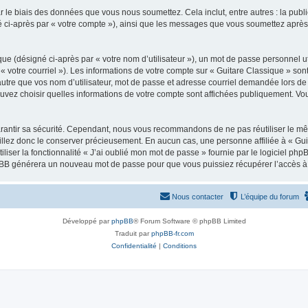
 le biais des données que vous nous soumettez. Cela inclut, entre autres : la publ
gné ci-après par « votre compte »), ainsi que les messages que vous soumettez apr
ue (désigné ci-après par « votre nom d’utilisateur »), un mot de passe personnel ut
 « votre courriel »). Les informations de votre compte sur « Guitare Classique » son
tre que vos nom d’utilisateur, mot de passe et adresse courriel demandée lors de l’
ouvez choisir quelles informations de votre compte sont affichées publiquement. Vo
rantir sa sécurité. Cependant, nous vous recommandons de ne pas réutiliser le mêm
illez donc le conserver précieusement. En aucun cas, une personne affiliée à « Guit
iliser la fonctionnalité « J’ai oublié mon mot de passe » fournie par le logiciel
l phpBB générera un nouveau mot de passe pour que vous puissiez récupérer l’accès à
Nous contacter
L’équipe du forum
Développé par
phpBB
® Forum Software © phpBB Limited
Traduit par
phpBB-fr.com
Confidentialité
|
Conditions