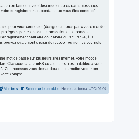
ication en tant qu’invité (désignée ci-après par « messages
ès votre enregistrement et pendant que vous êtes connecté
ilisé pour vous connecter (désigné ci-après par « votre mot de
t protégées par les lois sur la protection des données
enregistrement peut être obligatoire ou facultative, à la
us pouvez également choisir de recevoir ou non les courriels
e mot de passe sur plusieurs sites Internet. Votre mot de
are Classique », à phpBB ou à un tiers n’est habilitée à vous
 phpBB. Ce processus vous demandera de soumettre votre nom
 votre compte.
Membres
Supprimer les cookies
Heures au format
UTC+01:00