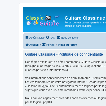
Guitare Classique
Forum de ressources (partitions, mu
gratuit, et sans publicité.
Accès rapide
FAQ
Nous contacter
Accueil
Portail
Index du forum
Guitare Classique - Politique de confidentialité
Ces règles expliquent en détail comment « Guitare Classique » et
(désigné ci-après par « ils », « eux », « leur », « logiciel php
ci-après par « vos informations »).
Vos informations sont collectées de deux manières. Premièrement
fichiers temporaires de votre navigateur Internet. Les deux prem
« session-id »), tous deux automatiquement assignés par le logi
sujets que vous avez lus, améliorant ainsi votre expérience utili
Nous pouvons également créer des cookies externes au logicie
par le logiciel phpBB.