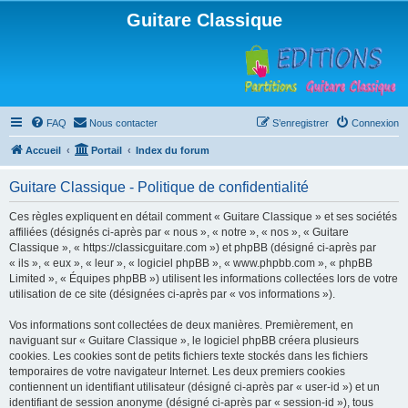
Guitare Classique
FAQ
Nous contacter
S’enregistrer
Connexion
Accueil
Portail
Index du forum
Guitare Classique - Politique de confidentialité
Ces règles expliquent en détail comment « Guitare Classique » et ses sociétés
affiliées (désignés ci-après par « nous », « notre », « nos », « Guitare
Classique », « https://classicguitare.com ») et phpBB (désigné ci-après par
« ils », « eux », « leur », « logiciel phpBB », « www.phpbb.com », « phpBB
Limited », « Équipes phpBB ») utilisent les informations collectées lors de votre
utilisation de ce site (désignées ci-après par « vos informations »).
Vos informations sont collectées de deux manières. Premièrement, en
naviguant sur « Guitare Classique », le logiciel phpBB créera plusieurs
cookies. Les cookies sont de petits fichiers texte stockés dans les fichiers
temporaires de votre navigateur Internet. Les deux premiers cookies
contiennent un identifiant utilisateur (désigné ci-après par « user-id ») et un
identifiant de session anonyme (désigné ci-après par « session-id »), tous