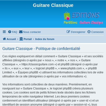
Guitare Classique
FAQ
Nous contacter
S’enregistrer
Connexion
Accueil
Portail
Index du forum
Guitare Classique - Politique de confidentialité
Ces règles expliquent en détail comment « Guitare Classique » et ses sociétés
affiliées (désignés ci-après par « nous », « notre », « nos », « Guitare
Classique », « https://classicguitare.com ») et phpBB (désigné ci-après par
« ils », « eux », « leur », « logiciel phpBB », « www.phpbb.com », « phpBB
Limited », « Équipes phpBB ») utilisent les informations collectées lors de votre
utilisation de ce site (désignées ci-après par « vos informations »).
Vos informations sont collectées de deux manières. Premièrement, en
naviguant sur « Guitare Classique », le logiciel phpBB créera plusieurs
cookies. Les cookies sont de petits fichiers texte stockés dans les fichiers
temporaires de votre navigateur Internet. Les deux premiers cookies
contiennent un identifiant utilisateur (désigné ci-après par « user-id ») et un
identifiant de session anonyme (désigné ci-après par « session-id »), tous