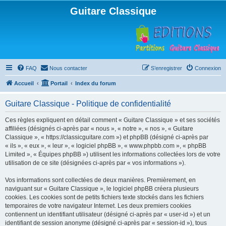
Guitare Classique
FAQ
Nous contacter
S’enregistrer
Connexion
Accueil
Portail
Index du forum
Guitare Classique - Politique de confidentialité
Ces règles expliquent en détail comment « Guitare Classique » et ses sociétés
affiliées (désignés ci-après par « nous », « notre », « nos », « Guitare
Classique », « https://classicguitare.com ») et phpBB (désigné ci-après par
« ils », « eux », « leur », « logiciel phpBB », « www.phpbb.com », « phpBB
Limited », « Équipes phpBB ») utilisent les informations collectées lors de votre
utilisation de ce site (désignées ci-après par « vos informations »).
Vos informations sont collectées de deux manières. Premièrement, en
naviguant sur « Guitare Classique », le logiciel phpBB créera plusieurs
cookies. Les cookies sont de petits fichiers texte stockés dans les fichiers
temporaires de votre navigateur Internet. Les deux premiers cookies
contiennent un identifiant utilisateur (désigné ci-après par « user-id ») et un
identifiant de session anonyme (désigné ci-après par « session-id »), tous