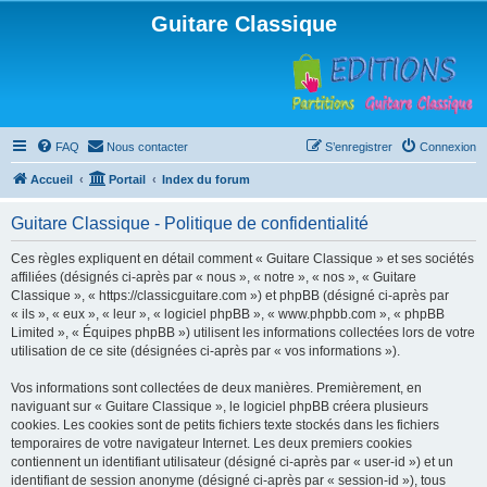
Guitare Classique
FAQ
Nous contacter
S’enregistrer
Connexion
Accueil
Portail
Index du forum
Guitare Classique - Politique de confidentialité
Ces règles expliquent en détail comment « Guitare Classique » et ses sociétés
affiliées (désignés ci-après par « nous », « notre », « nos », « Guitare
Classique », « https://classicguitare.com ») et phpBB (désigné ci-après par
« ils », « eux », « leur », « logiciel phpBB », « www.phpbb.com », « phpBB
Limited », « Équipes phpBB ») utilisent les informations collectées lors de votre
utilisation de ce site (désignées ci-après par « vos informations »).
Vos informations sont collectées de deux manières. Premièrement, en
naviguant sur « Guitare Classique », le logiciel phpBB créera plusieurs
cookies. Les cookies sont de petits fichiers texte stockés dans les fichiers
temporaires de votre navigateur Internet. Les deux premiers cookies
contiennent un identifiant utilisateur (désigné ci-après par « user-id ») et un
identifiant de session anonyme (désigné ci-après par « session-id »), tous