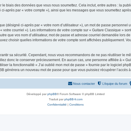
 le biais des données que vous nous soumettez. Cela inclut, entre autres : la publ
gné ci-après par « votre compte »), ainsi que les messages que vous soumettez apr
ue (désigné ci-après par « votre nom d’utilisateur »), un mot de passe personnel ut
 « votre courriel »). Les informations de votre compte sur « Guitare Classique » son
tre que vos nom d’utilisateur, mot de passe et adresse courriel demandée lors de l’
ouvez choisir quelles informations de votre compte sont affichées publiquement. Vo
rantir sa sécurité. Cependant, nous vous recommandons de ne pas réutiliser le mêm
illez donc le conserver précieusement. En aucun cas, une personne affiliée à « Guit
iliser la fonctionnalité « J’ai oublié mon mot de passe » fournie par le logiciel
l phpBB générera un nouveau mot de passe pour que vous puissiez récupérer l’accès à
Nous contacter
L’équipe du forum
Développé par
phpBB
® Forum Software © phpBB Limited
Traduit par
phpBB-fr.com
Confidentialité
|
Conditions