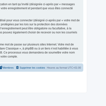
ication en tant qu’invité (désignée ci-après par « messages
ès votre enregistrement et pendant que vous êtes connecté
ilisé pour vous connecter (désigné ci-après par « votre mot de
t protégées par les lois sur la protection des données
enregistrement peut être obligatoire ou facultative, à la
us pouvez également choisir de recevoir ou non les courriels
e mot de passe sur plusieurs sites Internet. Votre mot de
are Classique », à phpBB ou à un tiers n’est habilitée à vous
 phpBB. Ce processus vous demandera de soumettre votre nom
 votre compte.
Membres
Supprimer les cookies
Heures au format
UTC+01:00