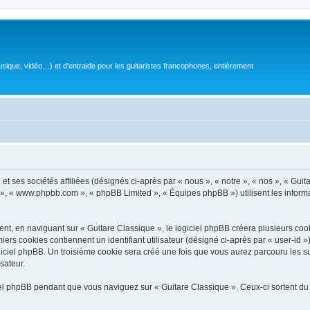
sique, vidéo…) et d'entraide pour les guitaristes francophones, entièrement
 ses sociétés affiliées (désignés ci-après par « nous », « notre », « nos », « Guit
BB », « www.phpbb.com », « phpBB Limited », « Équipes phpBB ») utilisent les informat
, en naviguant sur « Guitare Classique », le logiciel phpBB créera plusieurs cookie
iers cookies contiennent un identifiant utilisateur (désigné ci-après par « user-id 
ciel phpBB. Un troisième cookie sera créé une fois que vous aurez parcouru les suj
sateur.
l phpBB pendant que vous naviguez sur « Guitare Classique ». Ceux-ci sortent du