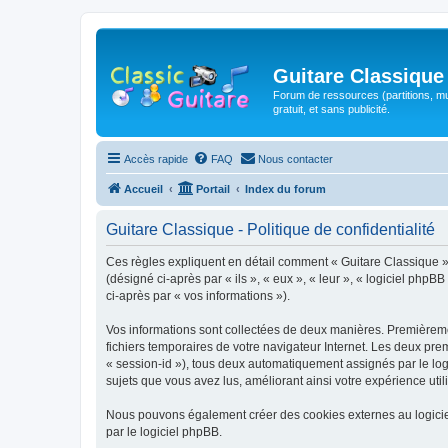
Guitare Classique
Forum de ressources (partitions, mu
gratuit, et sans publicité.
Accès rapide
FAQ
Nous contacter
Accueil
Portail
Index du forum
Guitare Classique - Politique de confidentialité
Ces règles expliquent en détail comment « Guitare Classique » et
(désigné ci-après par « ils », « eux », « leur », « logiciel php
ci-après par « vos informations »).
Vos informations sont collectées de deux manières. Premièrement
fichiers temporaires de votre navigateur Internet. Les deux prem
« session-id »), tous deux automatiquement assignés par le logi
sujets que vous avez lus, améliorant ainsi votre expérience utili
Nous pouvons également créer des cookies externes au logicie
par le logiciel phpBB.