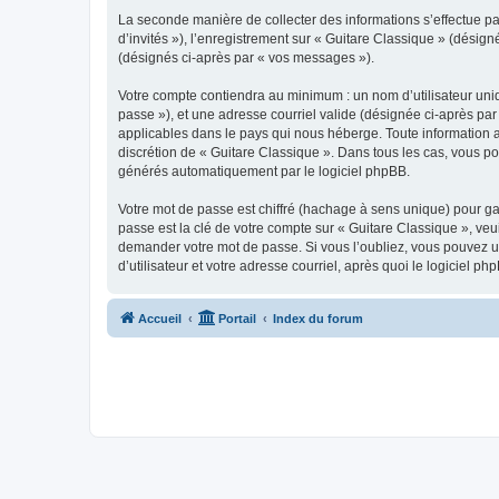
La seconde manière de collecter des informations s’effectue par
d’invités »), l’enregistrement sur « Guitare Classique » (dési
(désignés ci-après par « vos messages »).
Votre compte contiendra au minimum : un nom d’utilisateur uniq
passe »), et une adresse courriel valide (désignée ci-après par
applicables dans le pays qui nous héberge. Toute information au
discrétion de « Guitare Classique ». Dans tous les cas, vous p
générés automatiquement par le logiciel phpBB.
Votre mot de passe est chiffré (hachage à sens unique) pour ga
passe est la clé de votre compte sur « Guitare Classique », veu
demander votre mot de passe. Si vous l’oubliez, vous pouvez ut
d’utilisateur et votre adresse courriel, après quoi le logicie
Accueil
Portail
Index du forum