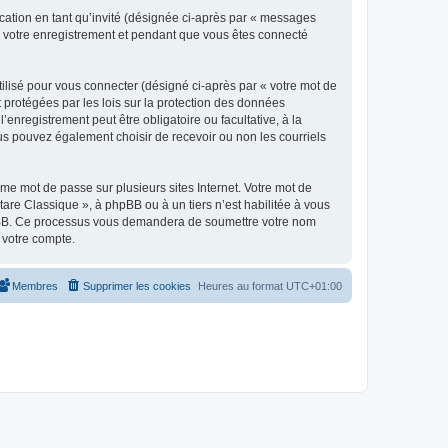
ication en tant qu’invité (désignée ci-après par « messages
ès votre enregistrement et pendant que vous êtes connecté
ilisé pour vous connecter (désigné ci-après par « votre mot de
t protégées par les lois sur la protection des données
enregistrement peut être obligatoire ou facultative, à la
us pouvez également choisir de recevoir ou non les courriels
e mot de passe sur plusieurs sites Internet. Votre mot de
are Classique », à phpBB ou à un tiers n’est habilitée à vous
 phpBB. Ce processus vous demandera de soumettre votre nom
 votre compte.
Membres
Supprimer les cookies
Heures au format
UTC+01:00