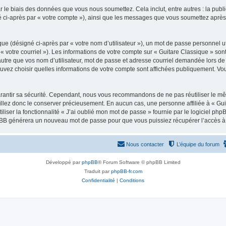
 le biais des données que vous nous soumettez. Cela inclut, entre autres : la publ
gné ci-après par « votre compte »), ainsi que les messages que vous soumettez apr
ue (désigné ci-après par « votre nom d’utilisateur »), un mot de passe personnel ut
 « votre courriel »). Les informations de votre compte sur « Guitare Classique » son
tre que vos nom d’utilisateur, mot de passe et adresse courriel demandée lors de l’
ouvez choisir quelles informations de votre compte sont affichées publiquement. Vo
rantir sa sécurité. Cependant, nous vous recommandons de ne pas réutiliser le mêm
illez donc le conserver précieusement. En aucun cas, une personne affiliée à « Guit
iliser la fonctionnalité « J’ai oublié mon mot de passe » fournie par le logiciel
l phpBB générera un nouveau mot de passe pour que vous puissiez récupérer l’accès à
Nous contacter
L’équipe du forum
Développé par
phpBB
® Forum Software © phpBB Limited
Traduit par
phpBB-fr.com
Confidentialité
|
Conditions