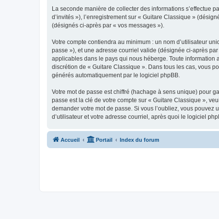
La seconde manière de collecter des informations s’effectue par
d’invités »), l’enregistrement sur « Guitare Classique » (dési
(désignés ci-après par « vos messages »).
Votre compte contiendra au minimum : un nom d’utilisateur uniq
passe »), et une adresse courriel valide (désignée ci-après par
applicables dans le pays qui nous héberge. Toute information au
discrétion de « Guitare Classique ». Dans tous les cas, vous p
générés automatiquement par le logiciel phpBB.
Votre mot de passe est chiffré (hachage à sens unique) pour ga
passe est la clé de votre compte sur « Guitare Classique », veu
demander votre mot de passe. Si vous l’oubliez, vous pouvez ut
d’utilisateur et votre adresse courriel, après quoi le logicie
Accueil
Portail
Index du forum