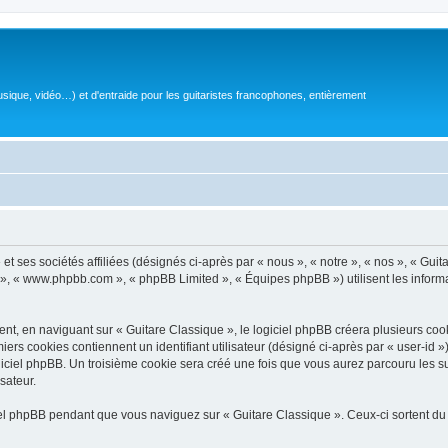
sique, vidéo…) et d'entraide pour les guitaristes francophones, entièrement
 ses sociétés affiliées (désignés ci-après par « nous », « notre », « nos », « Guit
BB », « www.phpbb.com », « phpBB Limited », « Équipes phpBB ») utilisent les informat
, en naviguant sur « Guitare Classique », le logiciel phpBB créera plusieurs cookie
iers cookies contiennent un identifiant utilisateur (désigné ci-après par « user-id 
ciel phpBB. Un troisième cookie sera créé une fois que vous aurez parcouru les suj
sateur.
l phpBB pendant que vous naviguez sur « Guitare Classique ». Ceux-ci sortent du