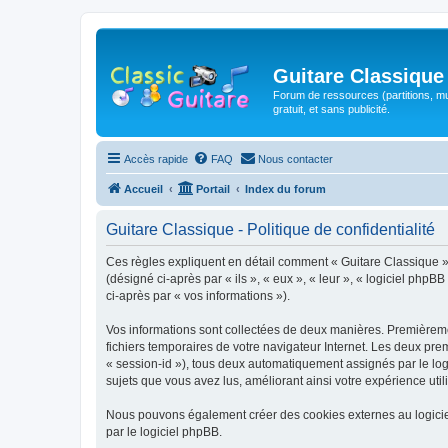
Guitare Classique
Forum de ressources (partitions, mu
gratuit, et sans publicité.
Accès rapide
FAQ
Nous contacter
Accueil
Portail
Index du forum
Guitare Classique - Politique de confidentialité
Ces règles expliquent en détail comment « Guitare Classique » et
(désigné ci-après par « ils », « eux », « leur », « logiciel php
ci-après par « vos informations »).
Vos informations sont collectées de deux manières. Premièrement
fichiers temporaires de votre navigateur Internet. Les deux prem
« session-id »), tous deux automatiquement assignés par le logi
sujets que vous avez lus, améliorant ainsi votre expérience utili
Nous pouvons également créer des cookies externes au logicie
par le logiciel phpBB.